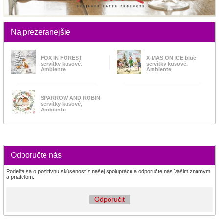
Najprezeranejšie
FOX IN FOREST
X-MAS ON ICE blue
servítky kusové,
servítky kusové,
Ambiente
Ambiente
SPARROW AND ROBIN
servítky kusové,
Ambiente
Odporučte nás
Podeľte sa o pozitívnu skúsenosť z našej spolupráce a odporučte nás Vašim známym
a priateľom:
Odporučiť