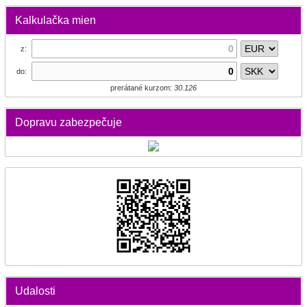
Kalkulačka mien
z:
do:
prerátané kurzom:
30.126
Dopravu zabezpečuje
Udalosti