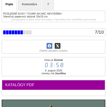
Popis
Komentáre
?
POSLEDNÉ KUSY ! TOVAR SA VIAC NEVYRÁBA !
Vianočný papierový obúsok 33x33 cm.
(vyhradzujeme si právo meniť tieto popisy a špecifikácie bez predošlého upozornenia)
7
/
10
Zdieľať aktuálnu stránku
Dnes je
štvrtok
03:58
6. august 2026
meniny má
Jozefína
KATALÓGY PDF