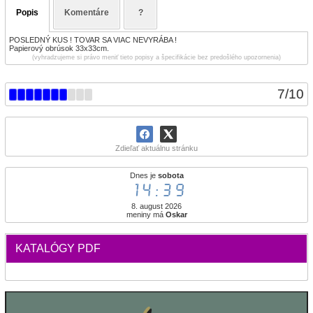
Popis
Komentáre
?
POSLEDNÝ KUS ! TOVAR SA VIAC NEVYRÁBA !
Papierový obrúsok 33x33cm.
(vyhradzujeme si právo meniť tieto popisy a špecifikácie bez predošlého upozornenia)
7
/
10
Zdieľať aktuálnu stránku
Dnes je
sobota
14:39
8. august 2026
meniny má
Oskar
KATALÓGY PDF