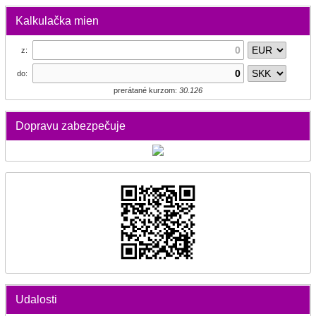
Kalkulačka mien
z:
do:
prerátané kurzom:
30.126
Dopravu zabezpečuje
Udalosti