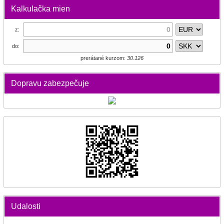
Kalkulačka mien
z:
do:
prerátané kurzom:
30.126
Dopravu zabezpečuje
Udalosti