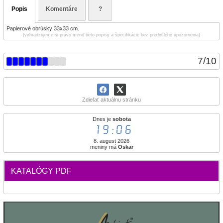
Popis
Komentáre
?
Papierové obrúsky 33x33 cm.
(vyhradzujeme si právo meniť tieto popisy a špecifikácie bez predošlého upozornenia)
7
/
10
Zdieľať aktuálnu stránku
Dnes je
sobota
19:06
8. august 2026
meniny má
Oskar
KATALÓGY PDF