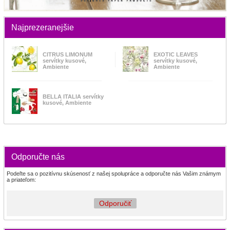
Najprezeranejšie
CITRUS LIMONUM
EXOTIC LEAVES
servítky kusové,
servítky kusové,
Ambiente
Ambiente
BELLA ITALIA servítky
kusové, Ambiente
Odporučte nás
Podeľte sa o pozitívnu skúsenosť z našej spolupráce a odporučte nás Vašim známym
a priateľom:
Odporučiť