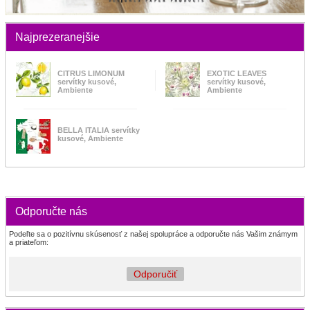
Najprezeranejšie
CITRUS LIMONUM
EXOTIC LEAVES
servítky kusové,
servítky kusové,
Ambiente
Ambiente
BELLA ITALIA servítky
kusové, Ambiente
Odporučte nás
Podeľte sa o pozitívnu skúsenosť z našej spolupráce a odporučte nás Vašim známym
a priateľom:
Odporučiť