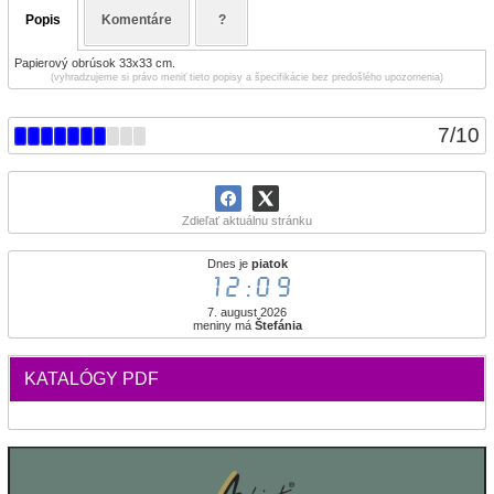
Popis
Komentáre
?
Papierový obrúsok 33x33 cm.
(vyhradzujeme si právo meniť tieto popisy a špecifikácie bez predošlého upozornenia)
7
/
10
Zdieľať aktuálnu stránku
Dnes je
piatok
12:09
7. august 2026
meniny má
Štefánia
KATALÓGY PDF