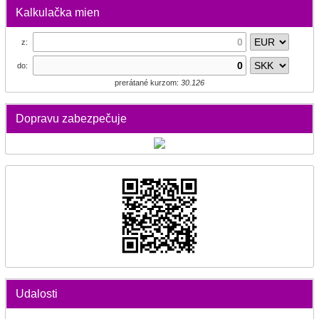
Kalkulačka mien
z:
do:
prerátané kurzom:
30.126
Dopravu zabezpečuje
Udalosti