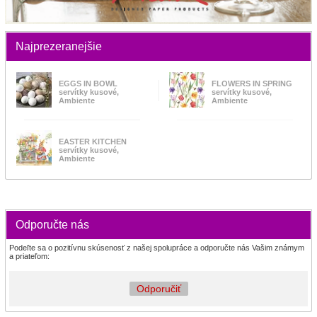
Najprezeranejšie
EGGS IN BOWL
FLOWERS IN SPRING
servítky kusové,
servítky kusové,
Ambiente
Ambiente
EASTER KITCHEN
servítky kusové,
Ambiente
Odporučte nás
Podeľte sa o pozitívnu skúsenosť z našej spolupráce a odporučte nás Vašim známym
a priateľom:
Odporučiť