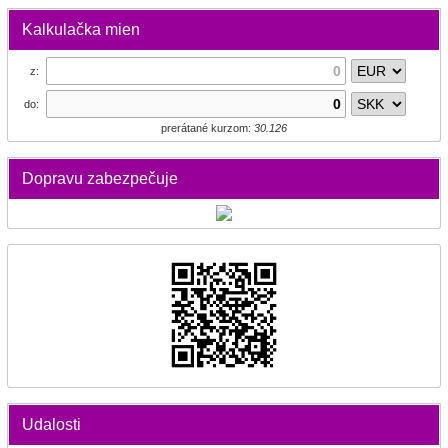
Kalkulačka mien
z:
do:
prerátané kurzom:
30.126
Dopravu zabezpečuje
Udalosti