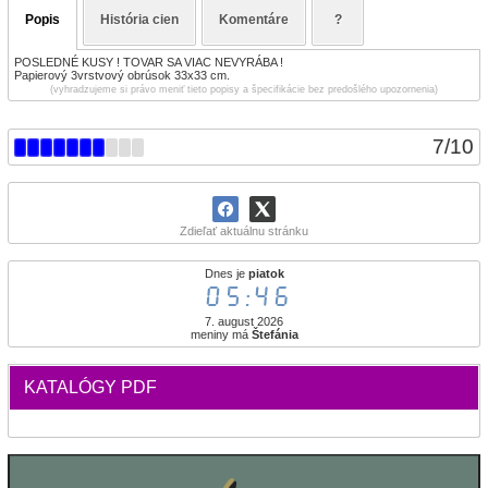
Popis
História cien
Komentáre
?
POSLEDNÉ KUSY ! TOVAR SA VIAC NEVYRÁBA !
Papierový 3vrstvový obrúsok 33x33 cm.
(vyhradzujeme si právo meniť tieto popisy a špecifikácie bez predošlého upozornenia)
7
/
10
Zdieľať aktuálnu stránku
Dnes je
piatok
05:46
7. august 2026
meniny má
Štefánia
KATALÓGY PDF