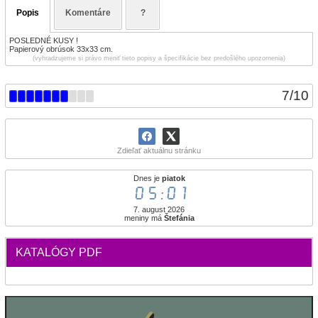
Popis
Komentáre
?
POSLEDNÉ KUSY !
Papierový obrúsok 33x33 cm.
(vyhradzujeme si právo meniť tieto popisy a špecifikácie bez predošlého upozornenia)
7
/
10
Zdieľať aktuálnu stránku
Dnes je
piatok
05:01
7. august 2026
meniny má
Štefánia
KATALÓGY PDF