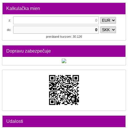
Kalkulačka mien
z:
do:
prerátané kurzom:
30.126
Dopravu zabezpečuje
Udalosti