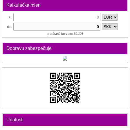
Kalkulačka mien
z:
do:
prerátané kurzom:
30.126
Dopravu zabezpečuje
Udalosti