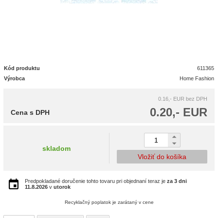
Kód produktu
611365
Výrobca
Home Fashion
0.16,- EUR
bez DPH
0.20,- EUR
Cena s DPH
skladom
Vložiť do košíka
Predpokladané doručenie tohto tovaru pri objednaní teraz je
za 3 dni
11.8.2026
v
utorok
Recyklačný poplatok je zarátaný v cene