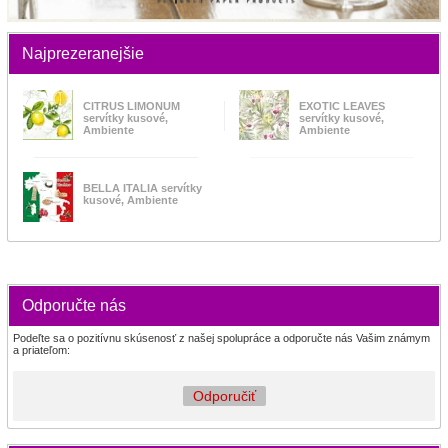
Najprezeranejšie
CITRUS LIMONUM
EXOTIC LEAVES
servítky kusové,
servítky kusové,
Ambiente
Ambiente
BELLA ITALIA servítky
kusové, Ambiente
Odporučte nás
Podeľte sa o pozitívnu skúsenosť z našej spolupráce a odporučte nás Vašim známym
a priateľom:
Odporučiť