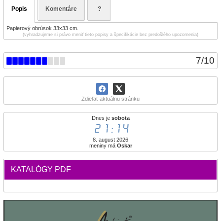
Popis
Komentáre
?
Papierový obrúsok 33x33 cm.
(vyhradzujeme si právo meniť tieto popisy a špecifikácie bez predošlého upozornenia)
7
/
10
Zdieľať aktuálnu stránku
Dnes je
sobota
21:14
8. august 2026
meniny má
Oskar
KATALÓGY PDF