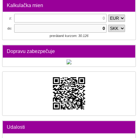
Kalkulačka mien
z:
do:
prerátané kurzom:
30.126
Dopravu zabezpečuje
Udalosti