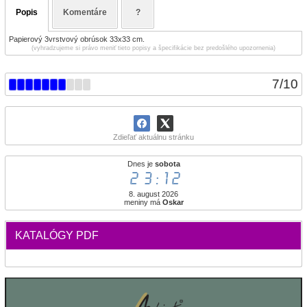
Popis
Komentáre
?
Papierový 3vrstvový obrúsok 33x33 cm.
(vyhradzujeme si právo meniť tieto popisy a špecifikácie bez predošlého upozornenia)
7
/
10
Zdieľať aktuálnu stránku
Dnes je
sobota
23:12
8. august 2026
meniny má
Oskar
KATALÓGY PDF