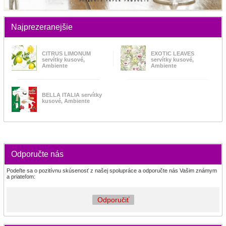
Najprezeranejšie
CITRUS LIMONUM
EXOTIC LEAVES
servítky kusové,
servítky kusové,
Ambiente
Ambiente
BELLA ITALIA servítky
kusové, Ambiente
Odporučte nás
Podeľte sa o pozitívnu skúsenosť z našej spolupráce a odporučte nás Vašim známym
a priateľom:
Odporučiť