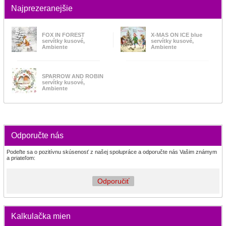
Najprezeranejšie
FOX IN FOREST
X-MAS ON ICE blue
servítky kusové,
servítky kusové,
Ambiente
Ambiente
SPARROW AND ROBIN
servítky kusové,
Ambiente
Odporučte nás
Podeľte sa o pozitívnu skúsenosť z našej spolupráce a odporučte nás Vašim známym
a priateľom:
Odporučiť
Kalkulačka mien