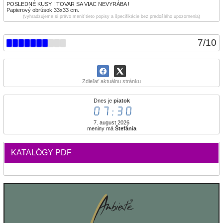
POSLEDNÉ KUSY ! TOVAR SA VIAC NEVYRÁBA !
Papierový obrúsok 33x33 cm.
(vyhradzujeme si právo meniť tieto popisy a špecifikácie bez predošlého upozornenia)
7
/
10
Zdieľať aktuálnu stránku
Dnes je
piatok
07:30
7. august 2026
meniny má
Štefánia
KATALÓGY PDF