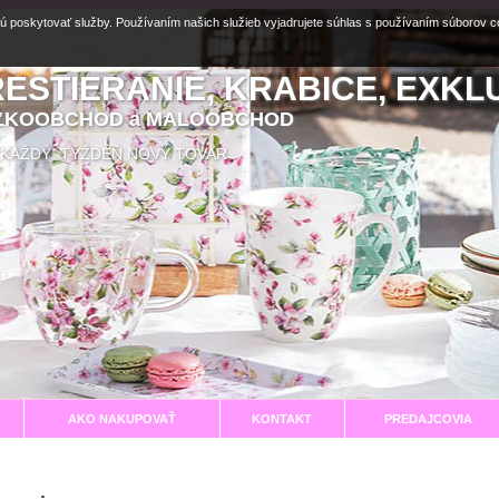
ú poskytovať služby. Používaním našich služieb vyjadrujete súhlas s používaním súborov 
RESTIERANIE, KRABICE, EXKL
EĽKOOBCHOD a MALOOBCHOD
aní KAŽDÝ TÝŽDEŇ NOVÝ TOVAR
AKO NAKUPOVAŤ
KONTAKT
PREDAJCOVIA