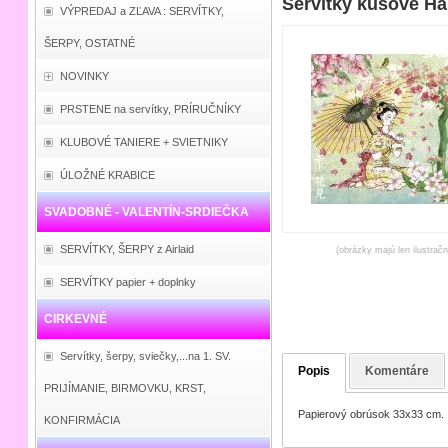
Servítky kusové H
VÝPREDAJ a ZĽAVA : SERVÍTKY,
ŠERPY, OSTATNÉ
NOVINKY
PRSTENE na servítky, PRÍRUČNÍKY
KLUBOVÉ TANIERE + SVIETNIKY
ÚLOŽNÉ KRABICE
SVADOBNÉ - VALENTÍN-SRDIEČKA
SERVÍTKY, ŠERPY z Airlaid
(obrázky majú len ilustrač
SERVÍTKY papier + doplnky
CIRKEVNÉ
Servítky, šerpy, sviečky,...na 1. SV.
Popis
Komentáre
PRIJÍMANIE, BIRMOVKU, KRST,
Papierový obrúsok 33x33 cm.
KONFIRMÁCIA