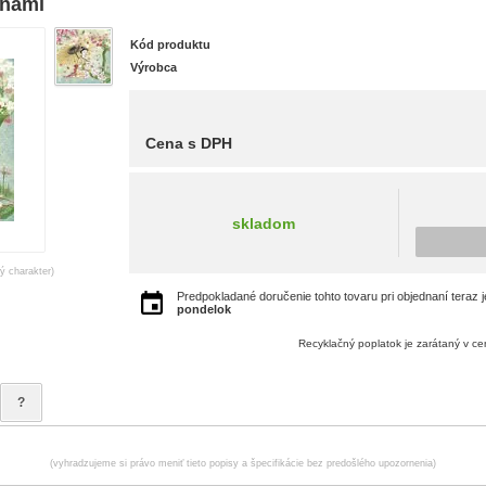
anami
Kód produktu
Výrobca
Cena s DPH
skladom
ný charakter)
Predpokladané doručenie tohto tovaru pri objednaní teraz 
pondelok
Recyklačný poplatok je zarátaný v c
?
(vyhradzujeme si právo meniť tieto popisy a špecifikácie bez predošlého upozornenia)