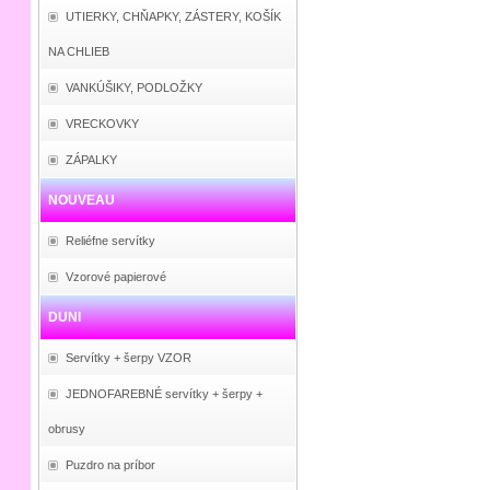
UTIERKY, CHŇAPKY, ZÁSTERY, KOŠÍK
NA CHLIEB
VANKÚŠIKY, PODLOŽKY
VRECKOVKY
ZÁPALKY
NOUVEAU
Reliéfne servítky
Vzorové papierové
DUNI
Servítky + šerpy VZOR
JEDNOFAREBNÉ servítky + šerpy +
obrusy
Puzdro na príbor