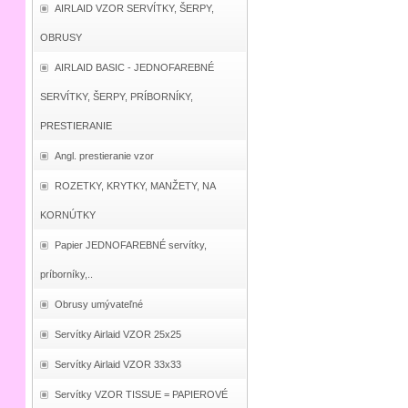
AIRLAID VZOR SERVÍTKY, ŠERPY,
OBRUSY
AIRLAID BASIC - JEDNOFAREBNÉ
SERVÍTKY, ŠERPY, PRÍBORNÍKY,
PRESTIERANIE
Angl. prestieranie vzor
ROZETKY, KRYTKY, MANŽETY, NA
KORNÚTKY
Papier JEDNOFAREBNÉ servítky,
príborníky,..
Obrusy umývateľné
Servítky Airlaid VZOR 25x25
Servítky Airlaid VZOR 33x33
Servítky VZOR TISSUE = PAPIEROVÉ