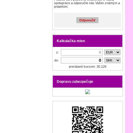
spolupráce a odporučte nás Vašim známym a
priateľom:
Odporučiť
Kalkulačka mien
z:
do:
prerátané kurzom:
30.126
Dopravu zabezpečuje