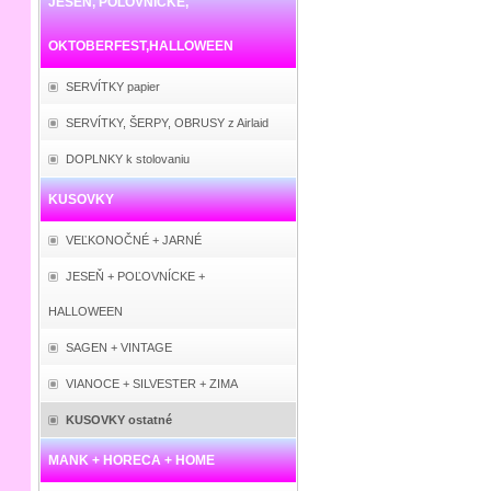
JESEŇ, POĽOVNÍCKE,
OKTOBERFEST,HALLOWEEN
SERVÍTKY papier
SERVÍTKY, ŠERPY, OBRUSY z Airlaid
DOPLNKY k stolovaniu
KUSOVKY
VEĽKONOČNÉ + JARNÉ
JESEŇ + POĽOVNÍCKE +
HALLOWEEN
SAGEN + VINTAGE
VIANOCE + SILVESTER + ZIMA
KUSOVKY ostatné
MANK + HORECA + HOME