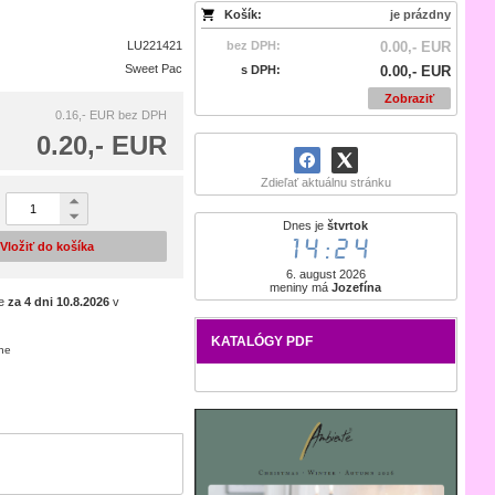
Košík:
je prázdny
LU221421
bez DPH:
0.00,- EUR
Sweet Pac
s DPH:
0.00,- EUR
Zobraziť
0.16,- EUR
bez DPH
0.20,- EUR
Zdieľať aktuálnu stránku
Dnes je
štvrtok
14:24
Vložiť do košíka
6. august 2026
meniny má
Jozefína
je
za 4 dni
10.8.2026
v
KATALÓGY PDF
ene