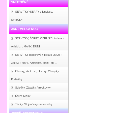
SMÚTOČNÉ
SERVÍTKY+ŠERPY z Linclass,
SVIEČKY
JAR - VEĽKÁ NOC
SERVÍTKY, ŠERPY, OBRUSY Linclass /
Airlaid zn. MANK, DUNI
SERVÍTKY papierové / Tissue 25x25 +
33x33 + 40x40 Ambiente, Mank, HF,..
Obrusy, Vankúše, Utierky, Chňapky,
Podložky
Sviečky, Zápalky, Vreckovky
Šálky, Misky
Tácky, Stojančeky na servítky