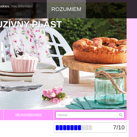
cookies.
Viac informácií
ROZUMIEM
UZÍVNY PLAST
VEĽKOOBCHOD
7
/
10