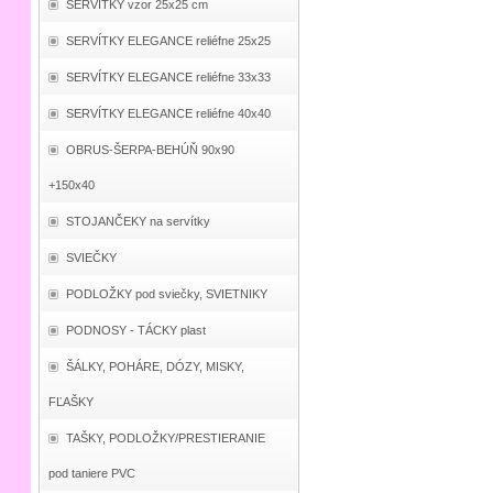
SERVÍTKY vzor 25x25 cm
SERVÍTKY ELEGANCE reliéfne 25x25
SERVÍTKY ELEGANCE reliéfne 33x33
SERVÍTKY ELEGANCE reliéfne 40x40
OBRUS-ŠERPA-BEHÚŇ 90x90
+150x40
STOJANČEKY na servítky
SVIEČKY
PODLOŽKY pod sviečky, SVIETNIKY
PODNOSY - TÁCKY plast
ŠÁLKY, POHÁRE, DÓZY, MISKY,
FĽAŠKY
TAŠKY, PODLOŽKY/PRESTIERANIE
pod taniere PVC