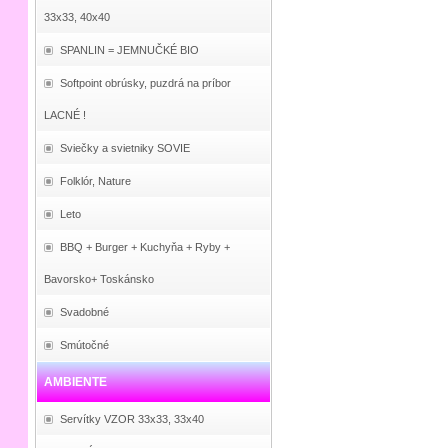
33x33, 40x40
SPANLIN = JEMNUČKÉ BIO
Softpoint obrúsky, puzdrá na príbor
LACNÉ !
Sviečky a svietniky SOVIE
Folklór, Nature
Leto
BBQ + Burger + Kuchyňa + Ryby +
Bavorsko+ Toskánsko
Svadobné
Smútočné
AMBIENTE
Servítky VZOR 33x33, 33x40