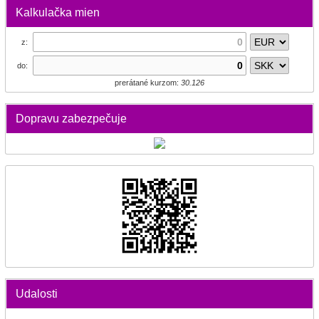
Kalkulačka mien
z:
do:
prerátané kurzom:
30.126
Dopravu zabezpečuje
Udalosti