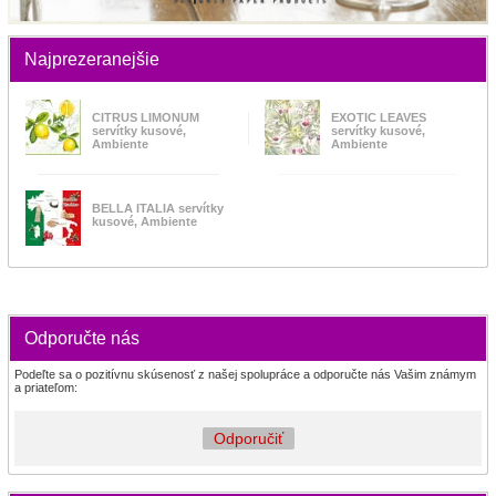
Najprezeranejšie
CITRUS LIMONUM
EXOTIC LEAVES
servítky kusové,
servítky kusové,
Ambiente
Ambiente
BELLA ITALIA servítky
kusové, Ambiente
Odporučte nás
Podeľte sa o pozitívnu skúsenosť z našej spolupráce a odporučte nás Vašim známym
a priateľom:
Odporučiť