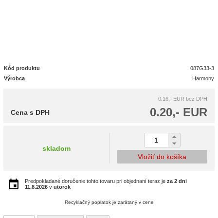
Kód produktu
087G33-3
Výrobca
Harmony
0.16,- EUR
bez DPH
0.20,- EUR
Cena s DPH
skladom
Vložiť do košíka
Predpokladané doručenie tohto tovaru pri objednaní teraz je
za 2 dni
11.8.2026
v
utorok
Recyklačný poplatok je zarátaný v cene