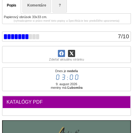
Popis
Komentáre
?
Papierový obrúsok 33x33 cm.
(vyhradzujeme si právo meniť tieto popisy a špecifikácie bez predošlého upozornenia)
7
/
10
Zdieľať aktuálnu stránku
Dnes je
nedeľa
03:00
9. august 2026
meniny má
Ľubomíra
KATALÓGY PDF