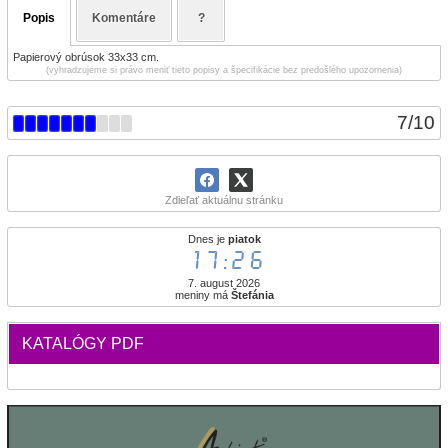
Popis
Komentáre
?
Papierový obrúsok 33x33 cm.
(vyhradzujeme si právo meniť tieto popisy a špecifikácie bez predošlého upozornenia)
7
/
10
Zdieľať aktuálnu stránku
Dnes je
piatok
17:26
7. august 2026
meniny má
Štefánia
KATALÓGY PDF