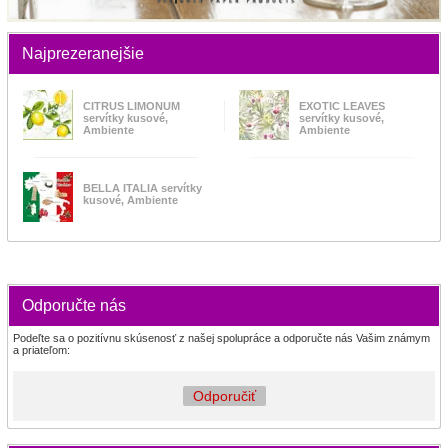
Najprezeranejšie
CITRUS LIMONUM
EXOTIC LEAVES
servítky kusové,
servítky kusové,
Ambiente
Ambiente
BELLA ITALIA servítky
kusové, Ambiente
Odporučte nás
Podeľte sa o pozitívnu skúsenosť z našej spolupráce a odporučte nás Vašim známym
a priateľom:
Odporučiť