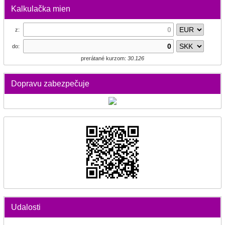
Kalkulačka mien
z:
do:
prerátané kurzom:
30.126
Dopravu zabezpečuje
Udalosti