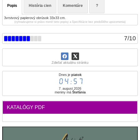
Popis
História cien
Komentáre
?
3vrstvový papierový obrúsok 33x33 cm.
(vyhradzujeme si právo meniť tieto popisy a špecifikácie bez predošlého upozornenia)
7
/
10
Zdieľať aktuálnu stránku
Dnes je
piatok
04:57
7. august 2026
meniny má
Štefánia
KATALÓGY PDF