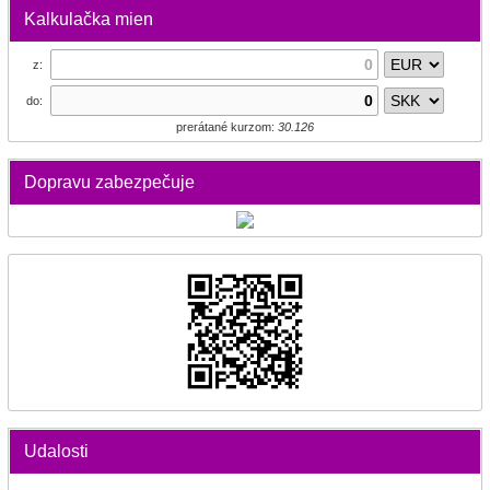
Kalkulačka mien
z:
do:
prerátané kurzom:
30.126
Dopravu zabezpečuje
Udalosti