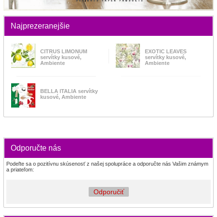
Najprezeranejšie
CITRUS LIMONUM
EXOTIC LEAVES
servítky kusové,
servítky kusové,
Ambiente
Ambiente
BELLA ITALIA servítky
kusové, Ambiente
Odporučte nás
Podeľte sa o pozitívnu skúsenosť z našej spolupráce a odporučte nás Vašim známym
a priateľom:
Odporučiť