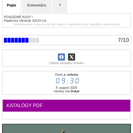
Popis
Komentáre
?
POSLEDNÉ KUSY !
Papierový obrúsok 33x33 cm.
(vyhradzujeme si právo meniť tieto popisy a špecifikácie bez predošlého upozornenia)
7
/
10
Zdieľať aktuálnu stránku
Dnes je
sobota
09:30
8. august 2026
meniny má
Oskar
KATALÓGY PDF