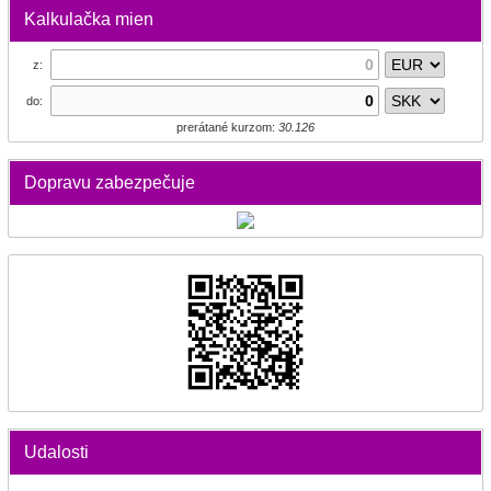
Kalkulačka mien
z:
do:
prerátané kurzom:
30.126
Dopravu zabezpečuje
Udalosti