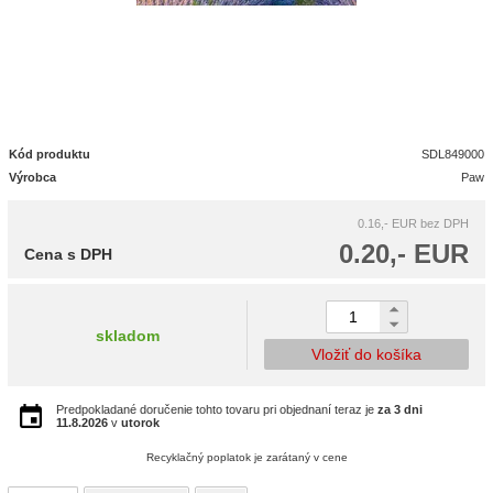
Kód produktu
SDL849000
Výrobca
Paw
0.16,- EUR
bez DPH
0.20,- EUR
Cena s DPH
skladom
Vložiť do košíka
Predpokladané doručenie tohto tovaru pri objednaní teraz je
za 3 dni
11.8.2026
v
utorok
Recyklačný poplatok je zarátaný v cene