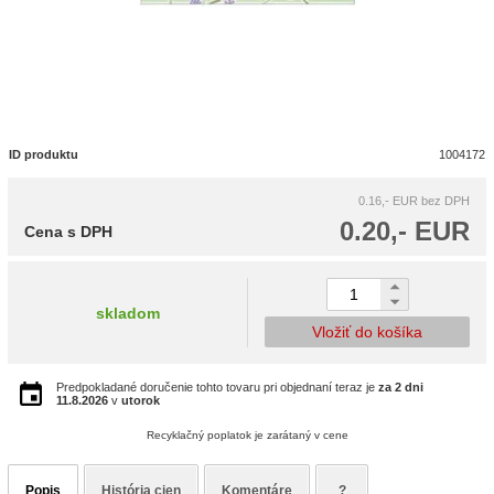
ID produktu
1004172
0.16,- EUR
bez DPH
0.20,- EUR
Cena s DPH
skladom
Vložiť do košíka
Predpokladané doručenie tohto tovaru pri objednaní teraz je
za 2 dni
11.8.2026
v
utorok
Recyklačný poplatok je zarátaný v cene
Popis
História cien
Komentáre
?