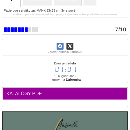
Papierové servítky zn. MANK 33x33 cm 3vrstvové.
(vyhradzujeme si právo meniť tieto popisy a špecifikácie bez predošlého upozornenia)
7
/
10
Zdieľať aktuálnu stránku
Dnes je
nedeľa
01:07
9. august 2026
meniny má
Ľubomíra
KATALÓGY PDF