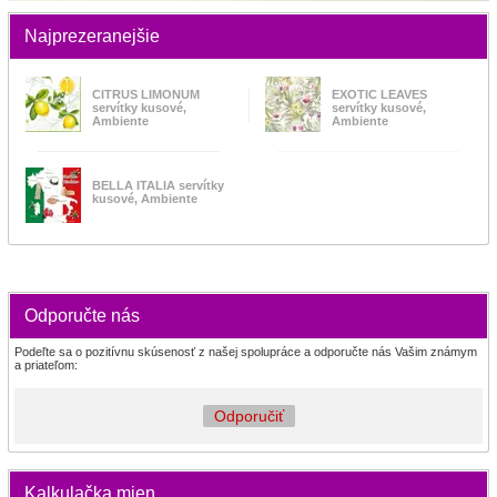
Najprezeranejšie
CITRUS LIMONUM
EXOTIC LEAVES
servítky kusové,
servítky kusové,
Ambiente
Ambiente
BELLA ITALIA servítky
kusové, Ambiente
Odporučte nás
Podeľte sa o pozitívnu skúsenosť z našej spolupráce a odporučte nás Vašim známym
a priateľom:
Odporučiť
Kalkulačka mien