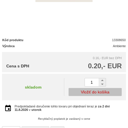
Kód produktu
13308650
Výrobca
Ambiente
0.16,- EUR
bez DPH
0.20,- EUR
Cena s DPH
skladom
Vložiť do košíka
Predpokladané doručenie tohto tovaru pri objednaní teraz je
za 2 dni
11.8.2026
v
utorok
Recyklačný poplatok je zarátaný v cene