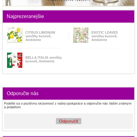
Najprezeranejšie
CITRUS LIMONUM
EXOTIC LEAVES
servítky kusové,
servítky kusové,
Ambiente
Ambiente
BELLA ITALIA servítky
kusové, Ambiente
Odporučte nás
Podeľte sa o pozitívnu skúsenosť z našej spolupráce a odporučte nás Vašim známym
a priateľom:
Odporučiť