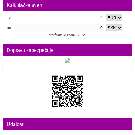
Kalkulačka mien
z:
do:
prerátané kurzom:
30.126
Dopravu zabezpečuje
Udalosti