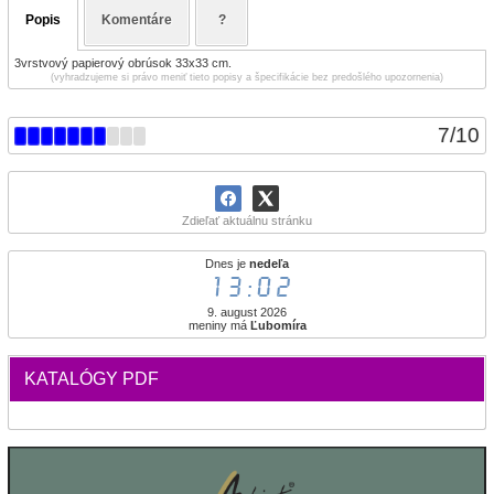
Popis
Komentáre
?
3vrstvový papierový obrúsok 33x33 cm.
(vyhradzujeme si právo meniť tieto popisy a špecifikácie bez predošlého upozornenia)
7
/
10
Zdieľať aktuálnu stránku
Dnes je
nedeľa
13:02
9. august 2026
meniny má
Ľubomíra
KATALÓGY PDF