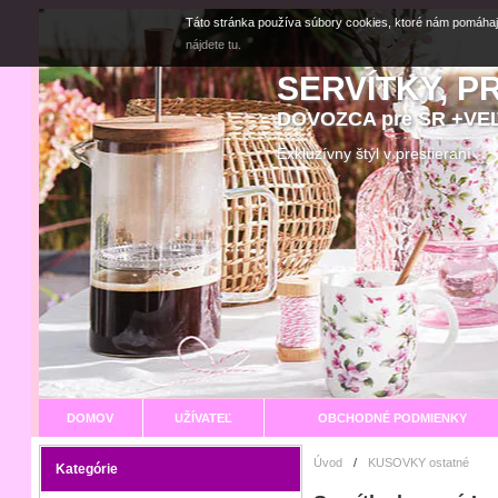
Táto stránka používa súbory cookies, ktoré nám pomáhaj
nájdete tu.
SERVÍTKY, P
DOVOZCA pre SR +V
Exkluzívny štýl v prestier
DOMOV
UŽÍVATEĽ
OBCHODNÉ PODMIENKY
Úvod
/
KUSOVKY ostatné
Kategórie