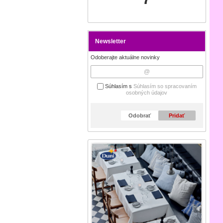
Newsletter
Odoberajte aktuálne novinky
Súhlasím s
Súhlasím so spracovaním
osobných údajov
Odobrať
Pridať