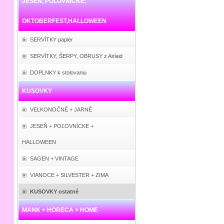
JESEŇ, POĽOVNÍCKE,
OKTOBERFEST,HALLOWEEN
SERVÍTKY papier
SERVÍTKY, ŠERPY, OBRUSY z Airlaid
DOPLNKY k stolovaniu
KUSOVKY
VEĽKONOČNÉ + JARNÉ
JESEŇ + POĽOVNÍCKE +
HALLOWEEN
SAGEN + VINTAGE
VIANOCE + SILVESTER + ZIMA
KUSOVKY ostatné
MANK + HORECA + HOME