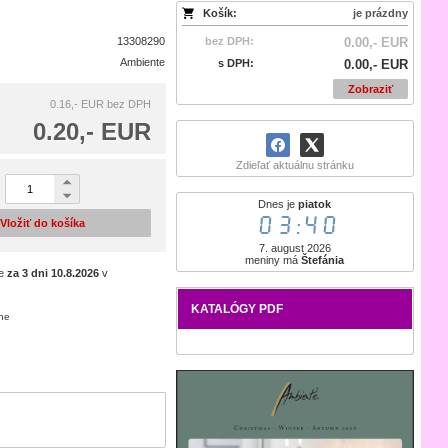
Košík:
je prázdny
13308290
bez DPH:
0.00,- EUR
Ambiente
s DPH:
0.00,- EUR
Zobraziť
0.16,- EUR
bez DPH
0.20,- EUR
Zdieľať aktuálnu stránku
Dnes je
piatok
03:40
Vložiť do košíka
7. august 2026
meniny má
Štefánia
je
za 3 dni
10.8.2026
v
KATALÓGY PDF
ene