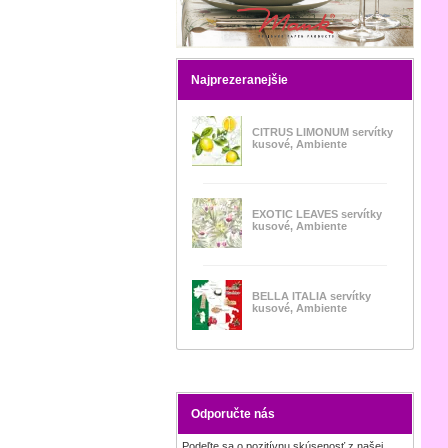
Najprezeranejšie
CITRUS LIMONUM servítky
kusové, Ambiente
EXOTIC LEAVES servítky
kusové, Ambiente
BELLA ITALIA servítky
kusové, Ambiente
Odporučte nás
Podeľte sa o pozitívnu skúsenosť z našej