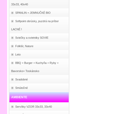
33x33, 40x40
SPANLIN = JEMNUČKÉ BIO
Softpoint obrúsky, puzdrá na príbor
LACNÉ !
Sviečky a svietniky SOVIE
Folklór, Nature
Leto
BBQ + Burger + Kuchyňa + Ryby +
Bavorsko+ Toskánsko
Svadobné
Smútočné
AMBIENTE
Servítky VZOR 33x33, 33x40