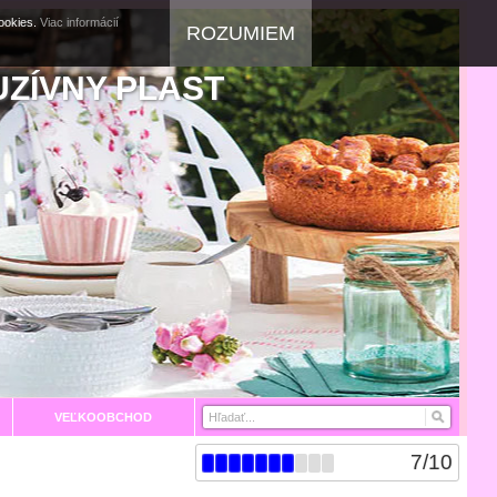
cookies.
Viac informácií
ROZUMIEM
UZÍVNY PLAST
VEĽKOOBCHOD
7
/
10