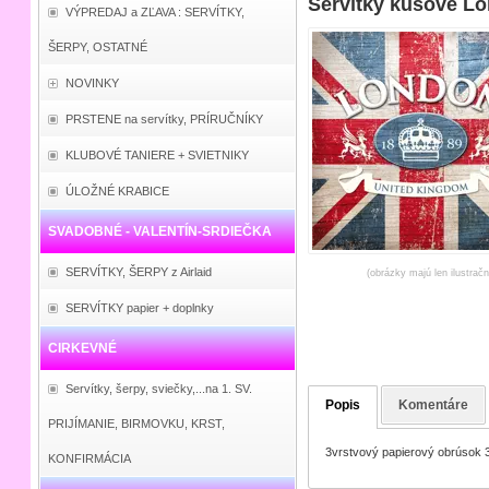
Servítky kusové L
VÝPREDAJ a ZĽAVA : SERVÍTKY,
ŠERPY, OSTATNÉ
NOVINKY
PRSTENE na servítky, PRÍRUČNÍKY
KLUBOVÉ TANIERE + SVIETNIKY
ÚLOŽNÉ KRABICE
SVADOBNÉ - VALENTÍN-SRDIEČKA
SERVÍTKY, ŠERPY z Airlaid
(obrázky majú len ilustrač
SERVÍTKY papier + doplnky
CIRKEVNÉ
Servítky, šerpy, sviečky,...na 1. SV.
Popis
Komentáre
PRIJÍMANIE, BIRMOVKU, KRST,
3vrstvový papierový obrúsok 
KONFIRMÁCIA