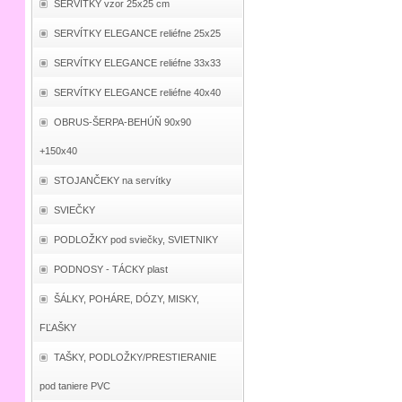
SERVÍTKY vzor 25x25 cm
SERVÍTKY ELEGANCE reliéfne 25x25
SERVÍTKY ELEGANCE reliéfne 33x33
SERVÍTKY ELEGANCE reliéfne 40x40
OBRUS-ŠERPA-BEHÚŇ 90x90
+150x40
STOJANČEKY na servítky
SVIEČKY
PODLOŽKY pod sviečky, SVIETNIKY
PODNOSY - TÁCKY plast
ŠÁLKY, POHÁRE, DÓZY, MISKY,
FĽAŠKY
TAŠKY, PODLOŽKY/PRESTIERANIE
pod taniere PVC