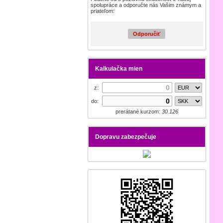
spolupráce a odporučte nás Vašim známym a
priateľom:
Odporučiť
Kalkulačka mien
z:
do:
prerátané kurzom:
30.126
Dopravu zabezpečuje