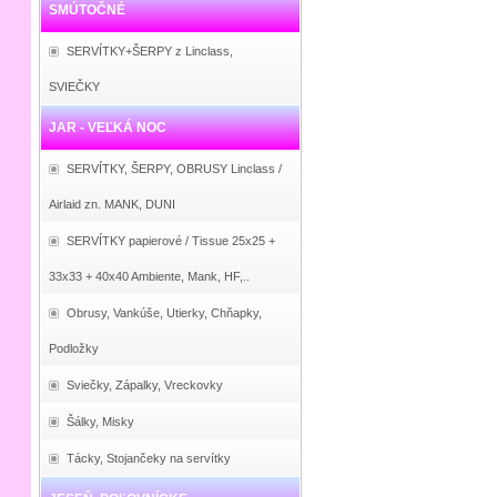
SMÚTOČNÉ
SERVÍTKY+ŠERPY z Linclass,
SVIEČKY
JAR - VEĽKÁ NOC
SERVÍTKY, ŠERPY, OBRUSY Linclass /
Airlaid zn. MANK, DUNI
SERVÍTKY papierové / Tissue 25x25 +
33x33 + 40x40 Ambiente, Mank, HF,..
Obrusy, Vankúše, Utierky, Chňapky,
Podložky
Sviečky, Zápalky, Vreckovky
Šálky, Misky
Tácky, Stojančeky na servítky