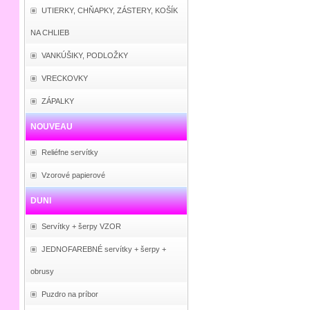
UTIERKY, CHŇAPKY, ZÁSTERY, KOŠÍK
NA CHLIEB
VANKÚŠIKY, PODLOŽKY
VRECKOVKY
ZÁPALKY
NOUVEAU
Reliéfne servítky
Vzorové papierové
DUNI
Servítky + šerpy VZOR
JEDNOFAREBNÉ servítky + šerpy +
obrusy
Puzdro na príbor