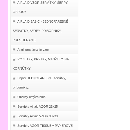
AIRLAID VZOR SERVÍTKY, ŠERPY,
OBRUSY
AIRLAID BASIC - JEDNOFAREBNÉ
SERVÍTKY, ŠERPY, PRÍBORNÍKY,
PRESTIERANIE
Angl. prestieranie vzor
ROZETKY, KRYTKY, MANŽETY, NA
KORNÚTKY
Papier JEDNOFAREBNÉ servítky,
príborníky,..
Obrusy umývateľné
Servítky Airlaid VZOR 25x25
Servítky Airlaid VZOR 33x33
Servítky VZOR TISSUE = PAPIEROVÉ