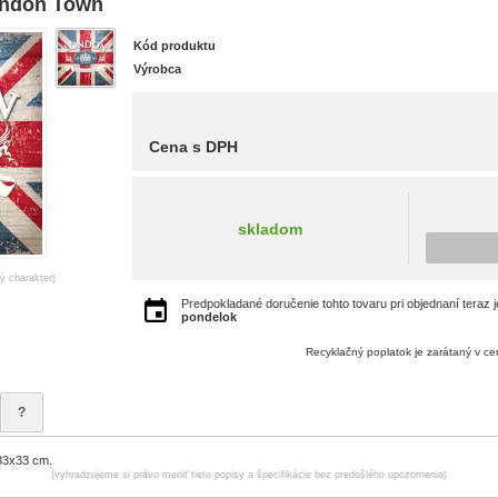
ondon Town
Kód produktu
Výrobca
Cena s DPH
skladom
ný charakter)
Predpokladané doručenie tohto tovaru pri objednaní teraz 
pondelok
Recyklačný poplatok je zarátaný v c
?
33x33 cm.
(vyhradzujeme si právo meniť tieto popisy a špecifikácie bez predošlého upozornenia)