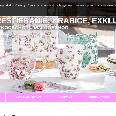
ú poskytovať služby. Používaním našich služieb vyjadrujete súhlas s používaním súborov 
RESTIERANIE, KRABICE, EXKL
EĽKOOBCHOD a MALOOBCHOD
aní KAŽDÝ TÝŽDEŇ NOVÝ TOVAR
AKO NAKUPOVAŤ
KONTAKT
PREDAJCOVIA