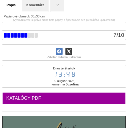
Popis
Komentáre
?
Papierový obrúsok 33x33 cm.
(vyhradzujeme si právo meniť tieto popisy a špecifikácie bez predošlého upozornenia)
7
/
10
Zdieľať aktuálnu stránku
Dnes je
štvrtok
13:48
6. august 2026
meniny má
Jozefína
KATALÓGY PDF