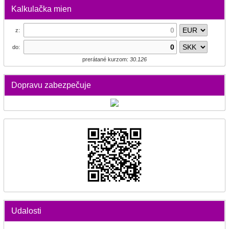
Kalkulačka mien
z:
do:
prerátané kurzom:
30.126
Dopravu zabezpečuje
Udalosti