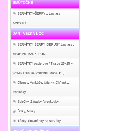
SMÚTOČNÉ
SERVÍTKY+ŠERPY z Linclass,
SVIEČKY
JAR - VEĽKÁ NOC
SERVÍTKY, ŠERPY, OBRUSY Linclass /
Airlaid zn. MANK, DUNI
SERVÍTKY papierové / Tissue 25x25 +
33x33 + 40x40 Ambiente, Mank, HF,..
Obrusy, Vankúše, Utierky, Chňapky,
Podložky
Sviečky, Zápalky, Vreckovky
Šálky, Misky
Tácky, Stojančeky na servítky