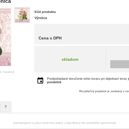
onica
Kód produktu
Výrobca
Cena s DPH
skladom
ný charakter)
Predpokladané doručenie tohto tovaru pri objednaní teraz 
pondelok
Recyklačný poplatok je zarátaný v c
?
(vyhradzujeme si právo meniť tieto popisy a špecifikácie bez predošlého upozornenia)