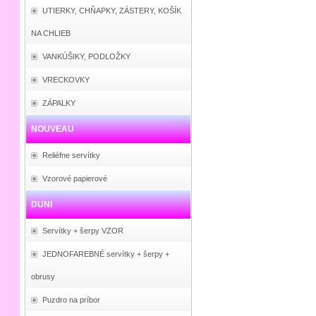
UTIERKY, CHŇAPKY, ZÁSTERY, KOŠÍK
NA CHLIEB
VANKÚŠIKY, PODLOŽKY
VRECKOVKY
ZÁPALKY
NOUVEAU
Reliéfne servítky
Vzorové papierové
DUNI
Servítky + šerpy VZOR
JEDNOFAREBNÉ servítky + šerpy +
obrusy
Puzdro na príbor