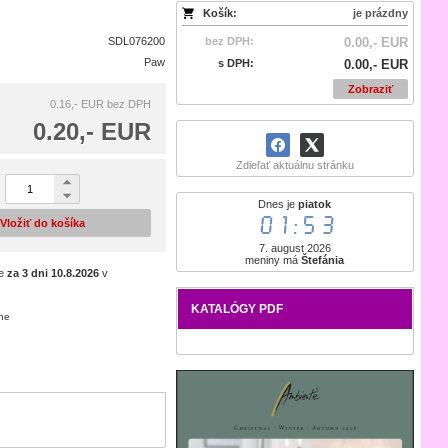
Košík:
je prázdny
SDL076200
bez DPH:
0.00,- EUR
Paw
s DPH:
0.00,- EUR
Zobraziť
0.16,- EUR
bez DPH
0.20,- EUR
Zdieľať aktuálnu stránku
Dnes je
piatok
01:53
Vložiť do košíka
7. august 2026
meniny má
Štefánia
je
za 3 dni
10.8.2026
v
KATALÓGY PDF
ene