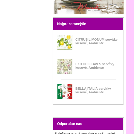
Najprezeranejšie
CITRUS LIMONUM servítky
kusové, Ambiente
EXOTIC LEAVES servítky
kusové, Ambiente
BELLA ITALIA servítky
kusové, Ambiente
Odporučte nás
Podeľte sa o pozitívnu skúsenosť z našej