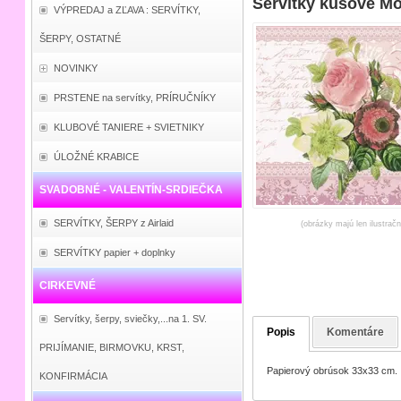
Servítky kusové M
VÝPREDAJ a ZĽAVA : SERVÍTKY,
ŠERPY, OSTATNÉ
NOVINKY
PRSTENE na servítky, PRÍRUČNÍKY
KLUBOVÉ TANIERE + SVIETNIKY
ÚLOŽNÉ KRABICE
SVADOBNÉ - VALENTÍN-SRDIEČKA
SERVÍTKY, ŠERPY z Airlaid
(obrázky majú len ilustrač
SERVÍTKY papier + doplnky
CIRKEVNÉ
Servítky, šerpy, sviečky,...na 1. SV.
Popis
Komentáre
PRIJÍMANIE, BIRMOVKU, KRST,
Papierový obrúsok 33x33 cm.
KONFIRMÁCIA