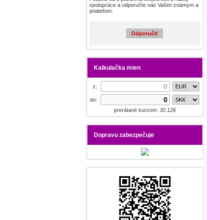
spolupráce a odporučte nás Vašim známym a
priateľom:
Odporučiť
Kalkulačka mien
z:
do:
prerátané kurzom:
30.126
Dopravu zabezpečuje