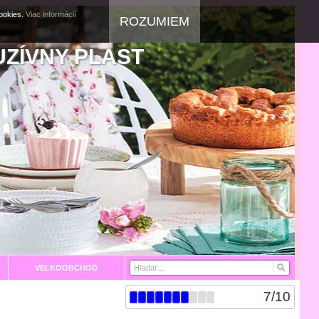
cookies.
Viac informácií
ROZUMIEM
UZÍVNY PLAST
VEĽKOOBCHOD
7
/
10