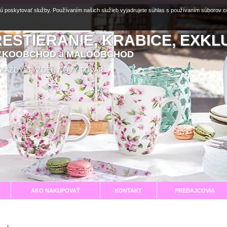
ú poskytovať služby. Používaním našich služieb vyjadrujete súhlas s používaním súborov 
RESTIERANIE, KRABICE, EXKL
EĽKOOBCHOD a MALOOBCHOD
aní KAŽDÝ TÝŽDEŇ NOVÝ TOVAR
AKO NAKUPOVAŤ
KONTAKT
PREDAJCOVIA