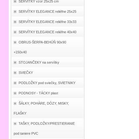
SERVÍTKY vzor 25x25 cm
SERVÍTKY ELEGANCE reliéfne 25x25
SERVÍTKY ELEGANCE reliéfne 33x33
SERVÍTKY ELEGANCE reliéfne 40x40
OBRUS-ŠERPA-BEHÚŇ 90x90
+150x40
STOJANČEKY na servítky
SVIEČKY
PODLOŽKY pod sviečky, SVIETNIKY
PODNOSY - TÁCKY plast
ŠÁLKY, POHÁRE, DÓZY, MISKY,
FĽAŠKY
TAŠKY, PODLOŽKY/PRESTIERANIE
pod taniere PVC