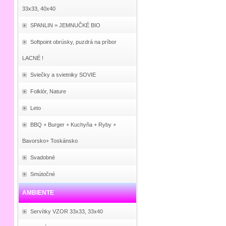
33x33, 40x40
SPANLIN = JEMNUČKÉ BIO
Softpoint obrúsky, puzdrá na príbor
LACNÉ !
Sviečky a svietniky SOVIE
Folklór, Nature
Leto
BBQ + Burger + Kuchyňa + Ryby +
Bavorsko+ Toskánsko
Svadobné
Smútočné
AMBIENTE
Servítky VZOR 33x33, 33x40