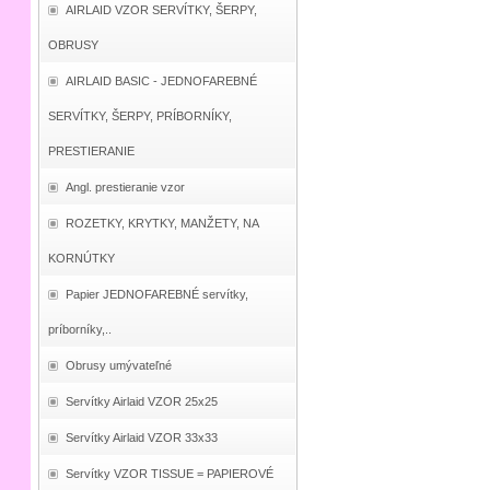
AIRLAID VZOR SERVÍTKY, ŠERPY,
OBRUSY
AIRLAID BASIC - JEDNOFAREBNÉ
SERVÍTKY, ŠERPY, PRÍBORNÍKY,
PRESTIERANIE
Angl. prestieranie vzor
ROZETKY, KRYTKY, MANŽETY, NA
KORNÚTKY
Papier JEDNOFAREBNÉ servítky,
príborníky,..
Obrusy umývateľné
Servítky Airlaid VZOR 25x25
Servítky Airlaid VZOR 33x33
Servítky VZOR TISSUE = PAPIEROVÉ