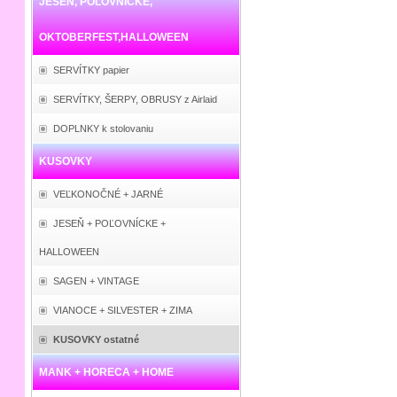
JESEŇ, POĽOVNÍCKE,
OKTOBERFEST,HALLOWEEN
SERVÍTKY papier
SERVÍTKY, ŠERPY, OBRUSY z Airlaid
DOPLNKY k stolovaniu
KUSOVKY
VEĽKONOČNÉ + JARNÉ
JESEŇ + POĽOVNÍCKE +
HALLOWEEN
SAGEN + VINTAGE
VIANOCE + SILVESTER + ZIMA
KUSOVKY ostatné
MANK + HORECA + HOME