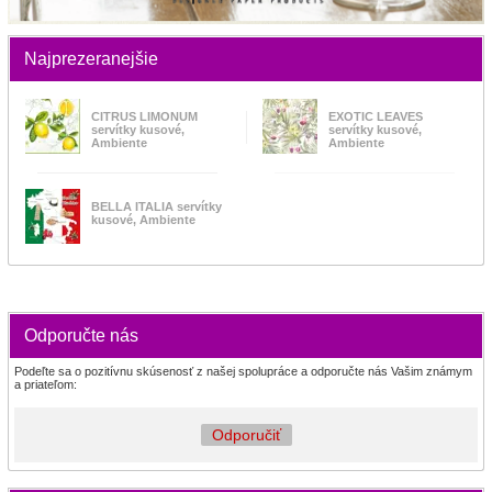
Najprezeranejšie
CITRUS LIMONUM
EXOTIC LEAVES
servítky kusové,
servítky kusové,
Ambiente
Ambiente
BELLA ITALIA servítky
kusové, Ambiente
Odporučte nás
Podeľte sa o pozitívnu skúsenosť z našej spolupráce a odporučte nás Vašim známym
a priateľom:
Odporučiť