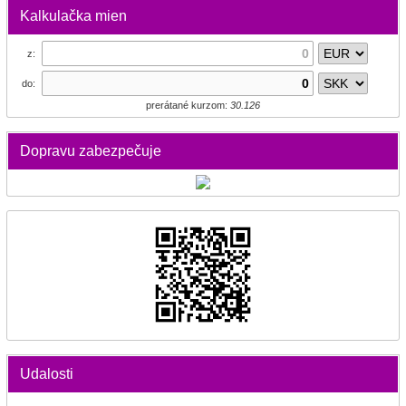
Kalkulačka mien
z:
do:
prerátané kurzom:
30.126
Dopravu zabezpečuje
Udalosti