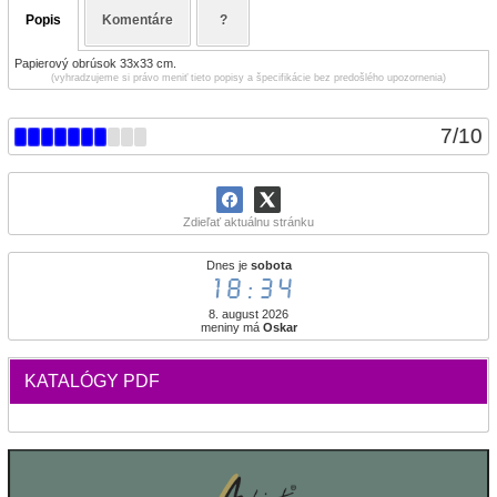
Popis
Komentáre
?
Papierový obrúsok 33x33 cm.
(vyhradzujeme si právo meniť tieto popisy a špecifikácie bez predošlého upozornenia)
7
/
10
Zdieľať aktuálnu stránku
Dnes je
sobota
18:34
8. august 2026
meniny má
Oskar
KATALÓGY PDF