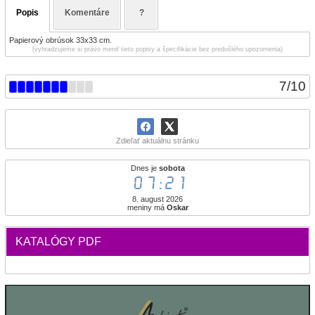
Popis
Komentáre
?
Papierový obrúsok 33x33 cm.
(vyhradzujeme si právo meniť tieto popisy a špecifikácie bez predošlého upozornenia)
7
/
10
Zdieľať aktuálnu stránku
Dnes je
sobota
07:21
8. august 2026
meniny má
Oskar
KATALÓGY PDF