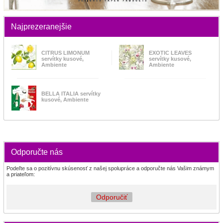
Najprezeranejšie
CITRUS LIMONUM
EXOTIC LEAVES
servítky kusové,
servítky kusové,
Ambiente
Ambiente
BELLA ITALIA servítky
kusové, Ambiente
Odporučte nás
Podeľte sa o pozitívnu skúsenosť z našej spolupráce a odporučte nás Vašim známym
a priateľom:
Odporučiť