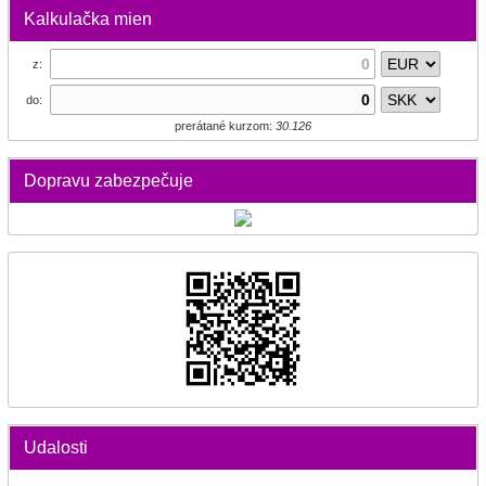
Kalkulačka mien
z:
do:
prerátané kurzom:
30.126
Dopravu zabezpečuje
Udalosti