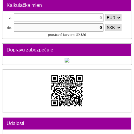
Kalkulačka mien
z:
do:
prerátané kurzom:
30.126
Dopravu zabezpečuje
Udalosti