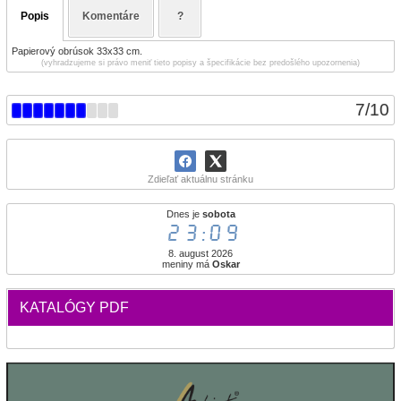
Popis
Komentáre
?
Papierový obrúsok 33x33 cm.
(vyhradzujeme si právo meniť tieto popisy a špecifikácie bez predošlého upozornenia)
7
/
10
Zdieľať aktuálnu stránku
Dnes je
sobota
23:09
8. august 2026
meniny má
Oskar
KATALÓGY PDF