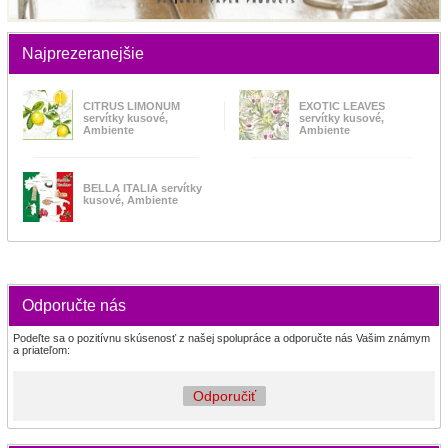
Najprezeranejšie
CITRUS LIMONUM
EXOTIC LEAVES
servítky kusové,
servítky kusové,
Ambiente
Ambiente
BELLA ITALIA servítky
kusové, Ambiente
Odporučte nás
Podeľte sa o pozitívnu skúsenosť z našej spolupráce a odporučte nás Vašim známym
a priateľom:
Odporučiť