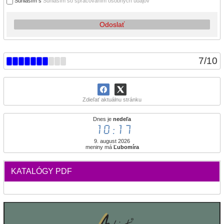
Súhlasím s
Súhlasím so spracovaním osobných údajov
Odoslať
7
/
10
Zdieľať aktuálnu stránku
Dnes je
nedeľa
10:18
9. august 2026
meniny má
Ľubomíra
KATALÓGY PDF