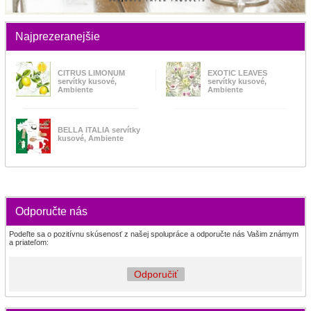
Najprezeranejšie
CITRUS LIMONUM
EXOTIC LEAVES
servítky kusové,
servítky kusové,
Ambiente
Ambiente
BELLA ITALIA servítky
kusové, Ambiente
Odporučte nás
Podeľte sa o pozitívnu skúsenosť z našej spolupráce a odporučte nás Vašim známym
a priateľom:
Odporučiť