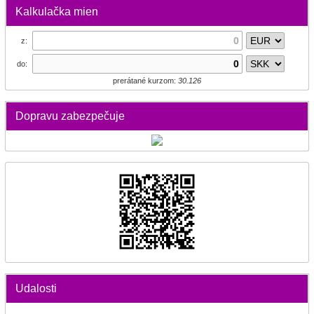
Kalkulačka mien
z:
do:
prerátané kurzom:
30.126
Dopravu zabezpečuje
Udalosti