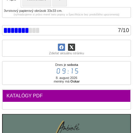
3vrstvový papierový obrúsok 33x33 cm.
(vyhradzujeme si právo meniť tieto popisy a špecifikácie bez predošlého upozornenia)
7
/
10
Zdieľať aktuálnu stránku
Dnes je
sobota
09:15
8. august 2026
meniny má
Oskar
KATALÓGY PDF