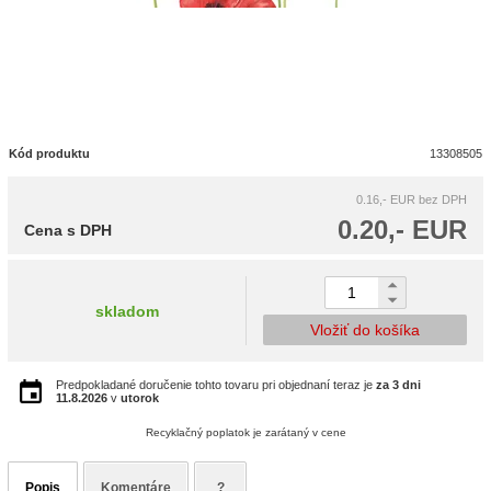
Kód produktu
13308505
0.16,- EUR
bez DPH
0.20,- EUR
Cena s DPH
skladom
Vložiť do košíka
Predpokladané doručenie tohto tovaru pri objednaní teraz je
za 3 dni
11.8.2026
v
utorok
Recyklačný poplatok je zarátaný v cene
Popis
Komentáre
?