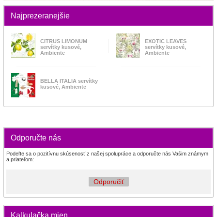
Najprezeranejšie
CITRUS LIMONUM
EXOTIC LEAVES
servítky kusové,
servítky kusové,
Ambiente
Ambiente
BELLA ITALIA servítky
kusové, Ambiente
Odporučte nás
Podeľte sa o pozitívnu skúsenosť z našej spolupráce a odporučte nás Vašim známym
a priateľom:
Odporučiť
Kalkulačka mien