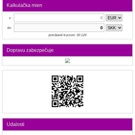
Kalkulačka mien
z:
do:
prerátané kurzom:
30.126
Dopravu zabezpečuje
Udalosti