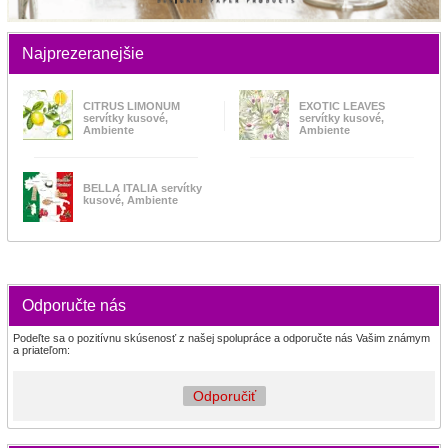
Najprezeranejšie
CITRUS LIMONUM
EXOTIC LEAVES
servítky kusové,
servítky kusové,
Ambiente
Ambiente
BELLA ITALIA servítky
kusové, Ambiente
Odporučte nás
Podeľte sa o pozitívnu skúsenosť z našej spolupráce a odporučte nás Vašim známym
a priateľom:
Odporučiť