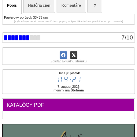
Popis
História cien
Komentáre
?
Papierový obrúsok 33x33 cm.
(vyhradzujeme si právo meniť tieto popisy a špecifikácie bez predošlého upozornenia)
7
/
10
Zdieľať aktuálnu stránku
Dnes je
piatok
09:21
7. august 2026
meniny má
Štefánia
KATALÓGY PDF