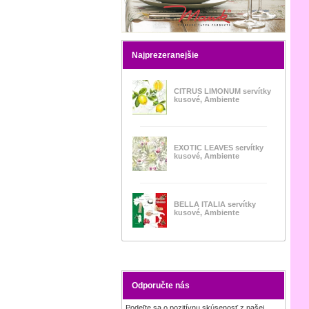
Najprezeranejšie
CITRUS LIMONUM servítky
kusové, Ambiente
EXOTIC LEAVES servítky
kusové, Ambiente
BELLA ITALIA servítky
kusové, Ambiente
Odporučte nás
Podeľte sa o pozitívnu skúsenosť z našej