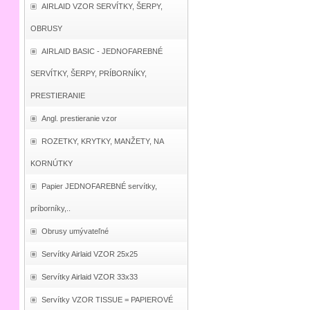
AIRLAID VZOR SERVÍTKY, ŠERPY,
OBRUSY
AIRLAID BASIC - JEDNOFAREBNÉ
SERVÍTKY, ŠERPY, PRÍBORNÍKY,
PRESTIERANIE
Angl. prestieranie vzor
ROZETKY, KRYTKY, MANŽETY, NA
KORNÚTKY
Papier JEDNOFAREBNÉ servítky,
príborníky,..
Obrusy umývateľné
Servítky Airlaid VZOR 25x25
Servítky Airlaid VZOR 33x33
Servítky VZOR TISSUE = PAPIEROVÉ