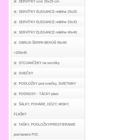
SERVÍTKY vzor 25x25 cm
SERVÍTKY ELEGANCE reliéfne 25x25
SERVÍTKY ELEGANCE reliéfne 33x33
SERVÍTKY ELEGANCE reliéfne 40x40
OBRUS-ŠERPA-BEHÚŇ 90x90
+150x40
STOJANČEKY na servítky
SVIEČKY
PODLOŽKY pod sviečky, SVIETNIKY
PODNOSY - TÁCKY plast
ŠÁLKY, POHÁRE, DÓZY, MISKY,
FĽAŠKY
TAŠKY, PODLOŽKY/PRESTIERANIE
pod taniere PVC