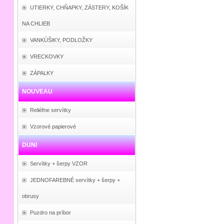
UTIERKY, CHŇAPKY, ZÁSTERY, KOŠÍK
NA CHLIEB
VANKÚŠIKY, PODLOŽKY
VRECKOVKY
ZÁPALKY
NOUVEAU
Reliéfne servítky
Vzorové papierové
DUNI
Servítky + šerpy VZOR
JEDNOFAREBNÉ servítky + šerpy +
obrusy
Puzdro na príbor