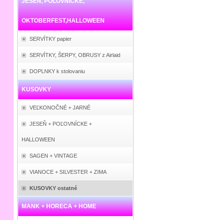
JESEŇ, POĽOVNÍCKE,
OKTOBERFEST,HALLOWEEN
SERVÍTKY papier
SERVÍTKY, ŠERPY, OBRUSY z Airlaid
DOPLNKY k stolovaniu
KUSOVKY
VEĽKONOČNÉ + JARNÉ
JESEŇ + POĽOVNÍCKE +
HALLOWEEN
SAGEN + VINTAGE
VIANOCE + SILVESTER + ZIMA
KUSOVKY ostatné
MANK + HORECA + HOME