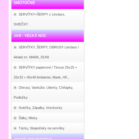
SMÚTOČNÉ
SERVÍTKY+ŠERPY z Linclass,
SVIEČKY
JAR - VEĽKÁ NOC
SERVÍTKY, ŠERPY, OBRUSY Linclass /
Airlaid zn. MANK, DUNI
SERVÍTKY papierové / Tissue 25x25 +
33x33 + 40x40 Ambiente, Mank, HF,..
Obrusy, Vankúše, Utierky, Chňapky,
Podložky
Sviečky, Zápalky, Vreckovky
Šálky, Misky
Tácky, Stojančeky na servítky