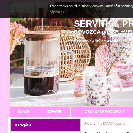
Táto stránka používa súbory cookies, ktoré nám pomáhaj
nájdete tu.
SERVÍTKY, P
DOVOZCA pre SR +V
Exkluzívny štýl v prestier
DOMOV
UŽÍVATEĽ
OBCHODNÉ PODMIENKY
Úvod
/
KUSOVKY ostatné
Kategórie