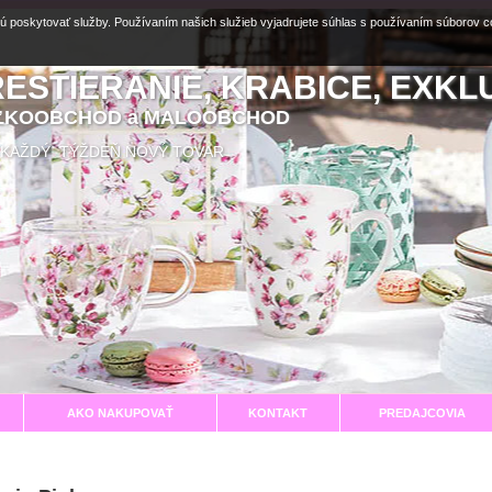
ú poskytovať služby. Používaním našich služieb vyjadrujete súhlas s používaním súborov 
RESTIERANIE, KRABICE, EXKL
EĽKOOBCHOD a MALOOBCHOD
aní KAŽDÝ TÝŽDEŇ NOVÝ TOVAR
AKO NAKUPOVAŤ
KONTAKT
PREDAJCOVIA