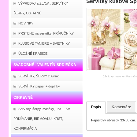
Servítky kusové Sp
VÝPREDAJ a ZĽAVA : SERVÍTKY,
ŠERPY, OSTATNÉ
NOVINKY
PRSTENE na servítky, PRÍRUČNÍKY
KLUBOVÉ TANIERE + SVIETNIKY
ÚLOŽNÉ KRABICE
SVADOBNÉ - VALENTÍN-SRDIEČKA
SERVÍTKY, ŠERPY z Airlaid
(obrázky majú len ilustrač
SERVÍTKY papier + doplnky
CIRKEVNÉ
Popis
Komentáre
Servítky, šerpy, sviečky,...na 1. SV.
PRIJÍMANIE, BIRMOVKU, KRST,
Papierový obrúsok 33x33 cm.
KONFIRMÁCIA