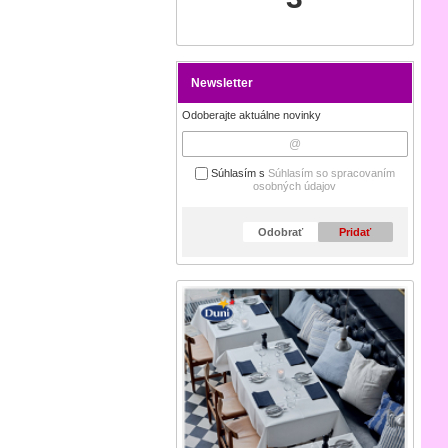
Newsletter
Odoberajte aktuálne novinky
Súhlasím s
Súhlasím so spracovaním
osobných údajov
Odobrať
Pridať