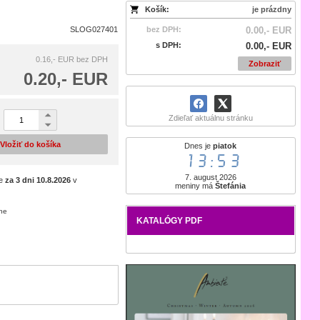
Košík:
je prázdny
SLOG027401
bez DPH:
0.00,- EUR
s DPH:
0.00,- EUR
0.16,- EUR
bez DPH
Zobraziť
0.20,- EUR
Zdieľať aktuálnu stránku
Vložiť do košíka
Dnes je
piatok
13:53
7. august 2026
je
za 3 dni
10.8.2026
v
meniny má
Štefánia
ene
KATALÓGY PDF