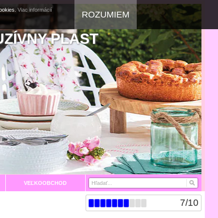
cookies.
Viac informácií
ROZUMIEM
UZÍVNY PLAST
VEĽKOOBCHOD
7
/
10