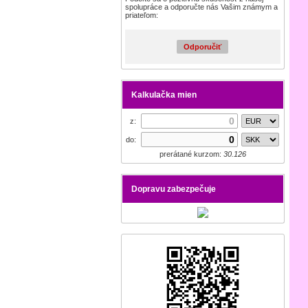
spolupráce a odporučte nás Vašim známym a
priateľom:
Odporučiť
Kalkulačka mien
z:
do:
prerátané kurzom:
30.126
Dopravu zabezpečuje