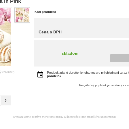
a in Pink
Kód produktu
Cena s DPH
skladom
ný charakter)
Predpokladané doručenie tohto tovaru pri objednaní teraz 
pondelok
Recyklačný poplatok je zarátaný v c
?
(vyhradzujeme si právo meniť tieto popisy a špecifikácie bez predošlého upozornenia)