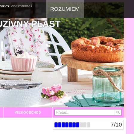
cookies.
Viac informácií
ROZUMIEM
UZÍVNY PLAST
VEĽKOOBCHOD
7
/
10