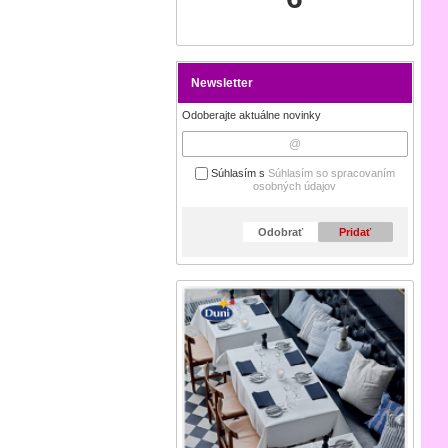
Newsletter
Odoberajte aktuálne novinky
Súhlasím s
Súhlasím so spracovaním
osobných údajov
Odobrať
Pridať