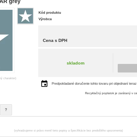
TAR grey
Kód produktu
Výrobca
Cena s DPH
skladom
ný charakter)
Predpokladané doručenie tohto tovaru pri objednaní teraz
Recyklačný poplatok je zarátaný v c
?
(vyhradzujeme si právo meniť tieto popisy a špecifikácie bez predošlého upozornenia)