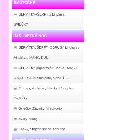
SMÚTOČNÉ
SERVÍTKY+ŠERPY z Linclass,
SVIEČKY
JAR - VEĽKÁ NOC
SERVÍTKY, ŠERPY, OBRUSY Linclass /
Airlaid zn. MANK, DUNI
SERVÍTKY papierové / Tissue 25x25 +
33x33 + 40x40 Ambiente, Mank, HF,..
Obrusy, Vankúše, Utierky, Chňapky,
Podložky
Sviečky, Zápalky, Vreckovky
Šálky, Misky
Tácky, Stojančeky na servítky