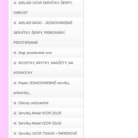
AIRLAID VZOR SERVÍTKY, ŠERPY,
OBRUSY
AIRLAID BASIC - JEDNOFAREBNÉ
SERVÍTKY, ŠERPY, PRÍBORNÍKY,
PRESTIERANIE
Angl. prestieranie vzor
ROZETKY, KRYTKY, MANŽETY, NA
KORNÚTKY
Papier JEDNOFAREBNÉ servítky,
príborníky,..
Obrusy umývateľné
Servítky Airlaid VZOR 25x25
Servítky Airlaid VZOR 33x33
Servítky VZOR TISSUE = PAPIEROVÉ