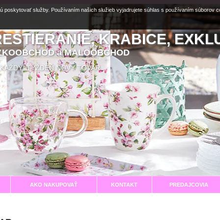
ú poskytovať služby. Používaním našich služieb vyjadrujete súhlas s používaním súborov 
RESTIERANIE, KRABICE, EXKL
EĽKOOBCHOD a MALOOBCHOD
aní KAŽDÝ TÝŽDEŇ NOVÝ TOVAR
AKO NAKUPOVAŤ
KONTAKT
PREDAJCOVIA