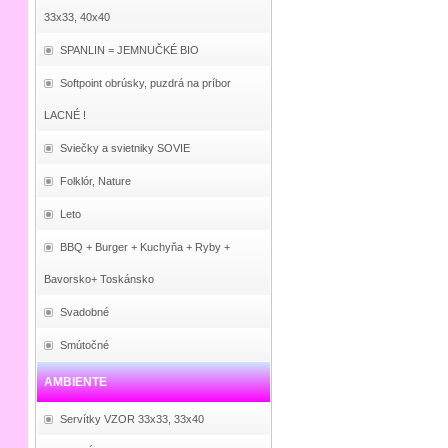
33x33, 40x40
SPANLIN = JEMNUČKÉ BIO
Softpoint obrúsky, puzdrá na príbor
LACNÉ !
Sviečky a svietniky SOVIE
Folklór, Nature
Leto
BBQ + Burger + Kuchyňa + Ryby +
Bavorsko+ Toskánsko
Svadobné
Smútočné
AMBIENTE
Servítky VZOR 33x33, 33x40