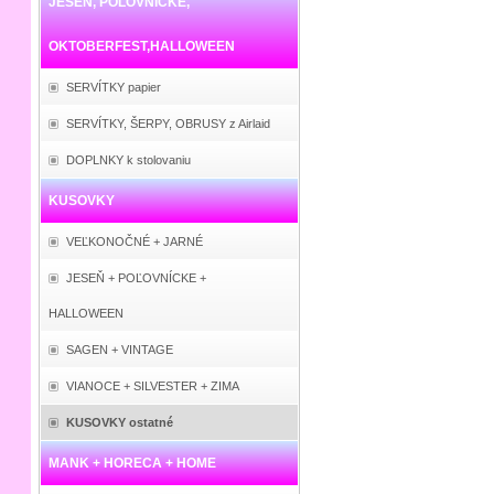
JESEŇ, POĽOVNÍCKE,
OKTOBERFEST,HALLOWEEN
SERVÍTKY papier
SERVÍTKY, ŠERPY, OBRUSY z Airlaid
DOPLNKY k stolovaniu
KUSOVKY
VEĽKONOČNÉ + JARNÉ
JESEŇ + POĽOVNÍCKE +
HALLOWEEN
SAGEN + VINTAGE
VIANOCE + SILVESTER + ZIMA
KUSOVKY ostatné
MANK + HORECA + HOME