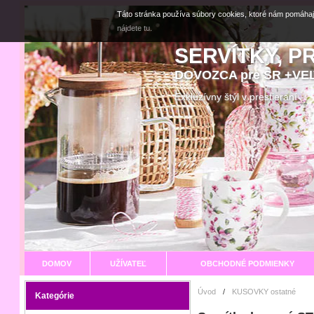
Táto stránka používa súbory cookies, ktoré nám pomáhaj
nájdete tu.
SERVÍTKY, P
DOVOZCA pre SR +V
Exkluzívny štýl v prestier
DOMOV
UŽÍVATEĽ
OBCHODNÉ PODMIENKY
Úvod
/
KUSOVKY ostatné
Kategórie