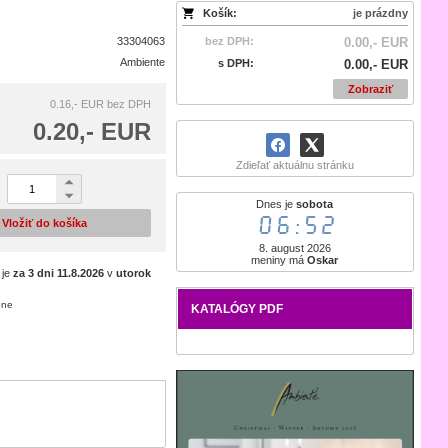
Košík:
je prázdny
33304063
bez DPH:
0.00,- EUR
Ambiente
s DPH:
0.00,- EUR
Zobraziť
0.16,- EUR
bez DPH
0.20,- EUR
Zdieľať aktuálnu stránku
Dnes je
sobota
06:52
Vložiť do košíka
8. august 2026
meniny má
Oskar
 je
za 3 dni
11.8.2026
v
utorok
ene
KATALÓGY PDF