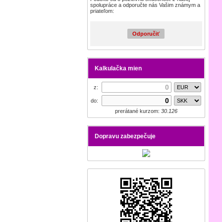
spolupráce a odporučte nás Vašim známym a
priateľom:
Odporučiť
Kalkulačka mien
z:
do:
prerátané kurzom:
30.126
Dopravu zabezpečuje