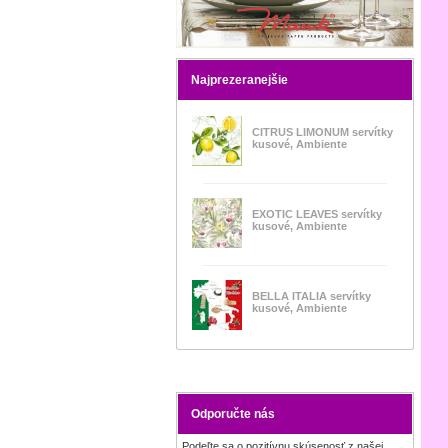
Najprezeranejšie
CITRUS LIMONUM servítky
kusové, Ambiente
EXOTIC LEAVES servítky
kusové, Ambiente
BELLA ITALIA servítky
kusové, Ambiente
Odporučte nás
Podeľte sa o pozitívnu skúsenosť z našej