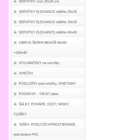
SERVÍTKY vzor 25x25 cm
SERVÍTKY ELEGANCE reliéfne 25x25
SERVÍTKY ELEGANCE reliéfne 33x33
SERVÍTKY ELEGANCE reliéfne 40x40
OBRUS-ŠERPA-BEHÚŇ 90x90
+150x40
STOJANČEKY na servítky
SVIEČKY
PODLOŽKY pod sviečky, SVIETNIKY
PODNOSY - TÁCKY plast
ŠÁLKY, POHÁRE, DÓZY, MISKY,
FĽAŠKY
TAŠKY, PODLOŽKY/PRESTIERANIE
pod taniere PVC