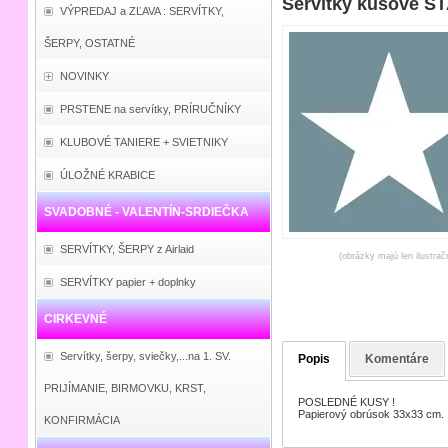
Servítky kusové S
VÝPREDAJ a ZĽAVA : SERVÍTKY,
ŠERPY, OSTATNÉ
NOVINKY
PRSTENE na servítky, PRÍRUČNÍKY
KLUBOVÉ TANIERE + SVIETNIKY
ÚLOŽNÉ KRABICE
SVADOBNÉ - VALENTÍN-SRDIEČKA
SERVÍTKY, ŠERPY z Airlaid
(obrázky majú len ilustrač
SERVÍTKY papier + doplnky
CIRKEVNÉ
Servítky, šerpy, sviečky,...na 1. SV.
Popis
Komentáre
PRIJÍMANIE, BIRMOVKU, KRST,
POSLEDNÉ KUSY !
Papierový obrúsok 33x33 cm.
KONFIRMÁCIA