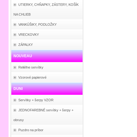
UTIERKY, CHŇAPKY, ZÁSTERY, KOŠÍK
NA CHLIEB
VANKÚŠIKY, PODLOŽKY
VRECKOVKY
ZÁPALKY
NOUVEAU
Reliéfne servítky
Vzorové papierové
DUNI
Servítky + šerpy VZOR
JEDNOFAREBNÉ servítky + šerpy +
obrusy
Puzdro na príbor