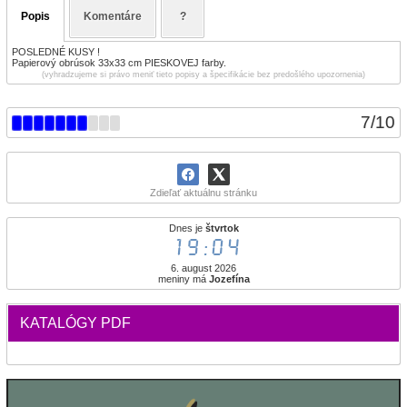
Popis
Komentáre
?
POSLEDNÉ KUSY !
Papierový obrúsok 33x33 cm PIESKOVEJ farby.
(vyhradzujeme si právo meniť tieto popisy a špecifikácie bez predošlého upozornenia)
7
/
10
Zdieľať aktuálnu stránku
Dnes je
štvrtok
19:04
6. august 2026
meniny má
Jozefína
KATALÓGY PDF