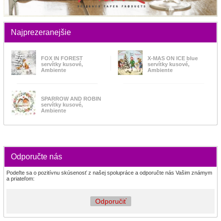
Najprezeranejšie
FOX IN FOREST
X-MAS ON ICE blue
servítky kusové,
servítky kusové,
Ambiente
Ambiente
SPARROW AND ROBIN
servítky kusové,
Ambiente
Odporučte nás
Podeľte sa o pozitívnu skúsenosť z našej spolupráce a odporučte nás Vašim známym
a priateľom:
Odporučiť