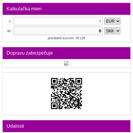
Kalkulačka mien
z:
do:
prerátané kurzom:
30.126
Dopravu zabezpečuje
Udalosti