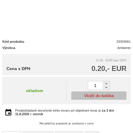
Kód produktu
33304061
Výrobca
Ambiente
0.16,- EUR
bez DPH
0.20,- EUR
Cena s DPH
skladom
Vložiť do košíka
Predpokladané doručenie tohto tovaru pri objednaní teraz je
za 3 dni
11.8.2026
v
utorok
Recyklačný poplatok je zarátaný v cene