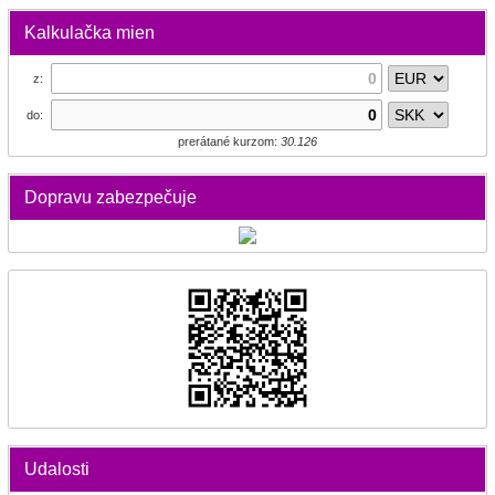
Kalkulačka mien
z:
do:
prerátané kurzom:
30.126
Dopravu zabezpečuje
Udalosti