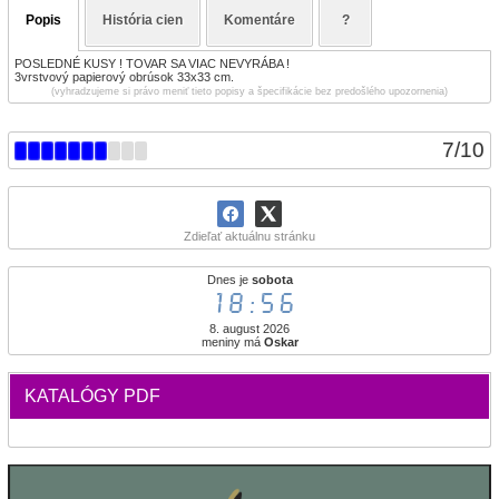
Popis
História cien
Komentáre
?
POSLEDNÉ KUSY ! TOVAR SA VIAC NEVYRÁBA !
3vrstvový papierový obrúsok 33x33 cm.
(vyhradzujeme si právo meniť tieto popisy a špecifikácie bez predošlého upozornenia)
7
/
10
Zdieľať aktuálnu stránku
Dnes je
sobota
18:56
8. august 2026
meniny má
Oskar
KATALÓGY PDF