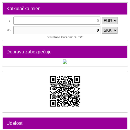
Kalkulačka mien
z:
do:
prerátané kurzom:
30.126
Dopravu zabezpečuje
Udalosti