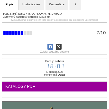
Popis
História cien
Komentáre
?
POSLEDNÉ KUSY ! TOVAR SA VIAC NEVYRÁBA !
3vrstvový papierový obrúsok 33x33 cm.
(vyhradzujeme si právo meniť tieto popisy a špecifikácie bez predošlého upozornenia)
7
/
10
Zdieľať aktuálnu stránku
Dnes je
sobota
18:01
8. august 2026
meniny má
Oskar
KATALÓGY PDF