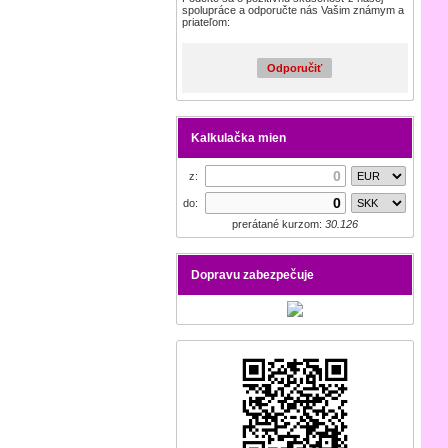
spolupráce a odporučte nás Vašim známym a
priateľom:
Odporučiť
Kalkulačka mien
z:
do:
prerátané kurzom:
30.126
Dopravu zabezpečuje