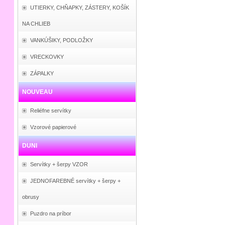
UTIERKY, CHŇAPKY, ZÁSTERY, KOŠÍK
NA CHLIEB
VANKÚŠIKY, PODLOŽKY
VRECKOVKY
ZÁPALKY
NOUVEAU
Reliéfne servítky
Vzorové papierové
DUNI
Servítky + šerpy VZOR
JEDNOFAREBNÉ servítky + šerpy +
obrusy
Puzdro na príbor