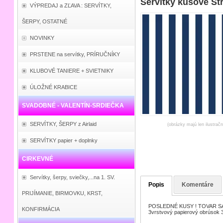
Servítky kusové St
VÝPREDAJ a ZĽAVA : SERVÍTKY,
ŠERPY, OSTATNÉ
NOVINKY
PRSTENE na servítky, PRÍRUČNÍKY
KLUBOVÉ TANIERE + SVIETNIKY
ÚLOŽNÉ KRABICE
SVADOBNÉ - VALENTÍN-SRDIEČKA
SERVÍTKY, ŠERPY z Airlaid
(obrázky majú len ilustrač
SERVÍTKY papier + doplnky
CIRKEVNÉ
Servítky, šerpy, sviečky,...na 1. SV.
Popis
Komentáre
PRIJÍMANIE, BIRMOVKU, KRST,
POSLEDNÉ KUSY ! TOVAR SA
KONFIRMÁCIA
3vrstvový papierový obrúsok 