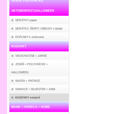
JESEŇ, POĽOVNÍCKE,
OKTOBERFEST,HALLOWEEN
SERVÍTKY papier
SERVÍTKY, ŠERPY, OBRUSY z Airlaid
DOPLNKY k stolovaniu
KUSOVKY
VEĽKONOČNÉ + JARNÉ
JESEŇ + POĽOVNÍCKE +
HALLOWEEN
SAGEN + VINTAGE
VIANOCE + SILVESTER + ZIMA
KUSOVKY ostatné
MANK + HORECA + HOME