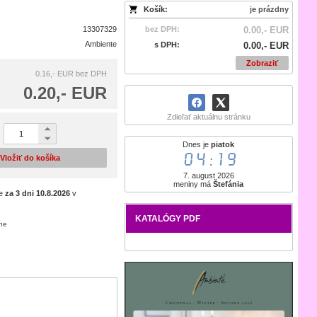
Košík:
je prázdny
13307329
bez DPH:
0.00,- EUR
Ambiente
s DPH:
0.00,- EUR
Zobraziť
0.16,- EUR
bez DPH
0.20,- EUR
Zdieľať aktuálnu stránku
Dnes je
piatok
04:19
Vložiť do košíka
7. august 2026
meniny má
Štefánia
je
za 3 dni
10.8.2026
v
KATALÓGY PDF
ene