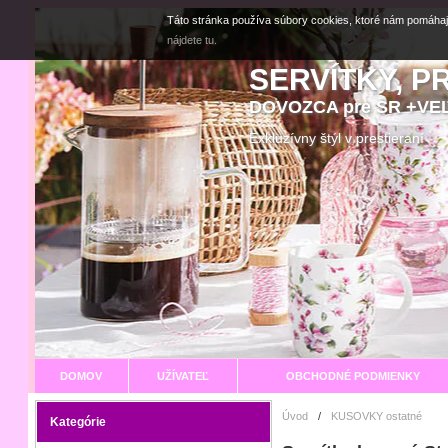
Táto stránka používa súbory cookies, ktoré nám pomáhaj
nájdete tu.
SERVÍTKY, P
DOVOZCA pre SR +V
Exkluzívny štýl v prestier
DOMOV
UŽÍVATEĽ
OBCHODNÉ PODMIENKY
Úvod
/
KUSOVKY ostatné
Kategórie