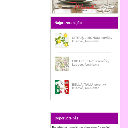
Najprezeranejšie
CITRUS LIMONUM servítky
kusové, Ambiente
EXOTIC LEAVES servítky
kusové, Ambiente
BELLA ITALIA servítky
kusové, Ambiente
Odporučte nás
Podeľte sa o pozitívnu skúsenosť z našej