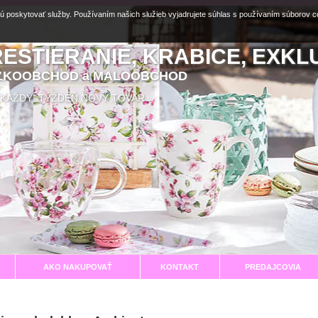
ú poskytovať služby. Používaním našich služieb vyjadrujete súhlas s používaním súborov 
RESTIERANIE, KRABICE, EXKL
EĽKOOBCHOD a MALOOBCHOD
aní KAŽDÝ TÝŽDEŇ NOVÝ TOVAR
AKO NAKUPOVAŤ
KONTAKT
PREDAJCOVIA