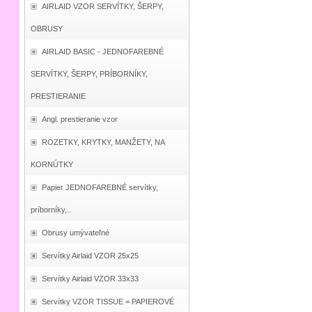
AIRLAID VZOR SERVÍTKY, ŠERPY,
OBRUSY
AIRLAID BASIC - JEDNOFAREBNÉ
SERVÍTKY, ŠERPY, PRÍBORNÍKY,
PRESTIERANIE
Angl. prestieranie vzor
ROZETKY, KRYTKY, MANŽETY, NA
KORNÚTKY
Papier JEDNOFAREBNÉ servítky,
príborníky,..
Obrusy umývateľné
Servítky Airlaid VZOR 25x25
Servítky Airlaid VZOR 33x33
Servítky VZOR TISSUE = PAPIEROVÉ