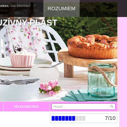
cookies.
Viac informácií
ROZUMIEM
UZÍVNY PLAST
VEĽKOOBCHOD
7
/
10