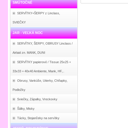
SMÚTOČNÉ
SERVÍTKY+ŠERPY z Linclass,
SVIEČKY
JAR - VEĽKÁ NOC
SERVÍTKY, ŠERPY, OBRUSY Linclass /
Airlaid zn. MANK, DUNI
SERVÍTKY papierové / Tissue 25x25 +
33x33 + 40x40 Ambiente, Mank, HF,..
Obrusy, Vankúše, Utierky, Chňapky,
Podložky
Sviečky, Zápalky, Vreckovky
Šálky, Misky
Tácky, Stojančeky na servítky