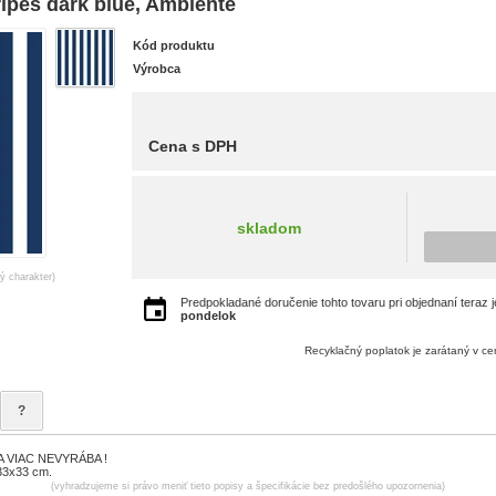
ripes dark blue, Ambiente
Kód produktu
Výrobca
Cena s DPH
skladom
ný charakter)
Predpokladané doručenie tohto tovaru pri objednaní teraz 
pondelok
Recyklačný poplatok je zarátaný v c
?
 VIAC NEVYRÁBA !
33x33 cm.
(vyhradzujeme si právo meniť tieto popisy a špecifikácie bez predošlého upozornenia)