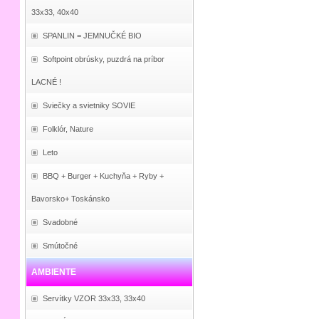
33x33, 40x40
SPANLIN = JEMNUČKÉ BIO
Softpoint obrúsky, puzdrá na príbor
LACNÉ !
Sviečky a svietniky SOVIE
Folklór, Nature
Leto
BBQ + Burger + Kuchyňa + Ryby +
Bavorsko+ Toskánsko
Svadobné
Smútočné
AMBIENTE
Servítky VZOR 33x33, 33x40