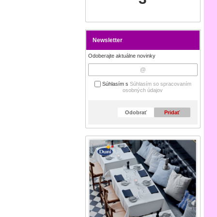
Newsletter
Odoberajte aktuálne novinky
Súhlasím s
Súhlasím so spracovaním
osobných údajov
Odobrať
Pridať