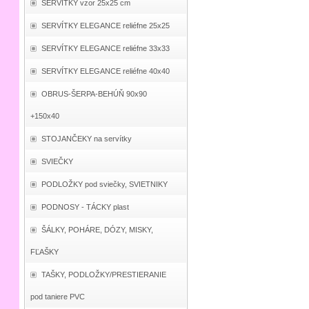
SERVÍTKY vzor 25x25 cm
SERVÍTKY ELEGANCE reliéfne 25x25
SERVÍTKY ELEGANCE reliéfne 33x33
SERVÍTKY ELEGANCE reliéfne 40x40
OBRUS-ŠERPA-BEHÚŇ 90x90
+150x40
STOJANČEKY na servítky
SVIEČKY
PODLOŽKY pod sviečky, SVIETNIKY
PODNOSY - TÁCKY plast
ŠÁLKY, POHÁRE, DÓZY, MISKY,
FĽAŠKY
TAŠKY, PODLOŽKY/PRESTIERANIE
pod taniere PVC