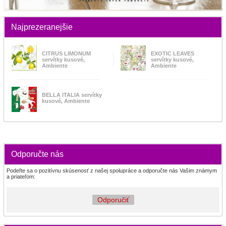
Najprezeranejšie
CITRUS LIMONUM
EXOTIC LEAVES
servítky kusové,
servítky kusové,
Ambiente
Ambiente
BELLA ITALIA servítky
kusové, Ambiente
Odporučte nás
Podeľte sa o pozitívnu skúsenosť z našej spolupráce a odporučte nás Vašim známym
a priateľom:
Odporučiť