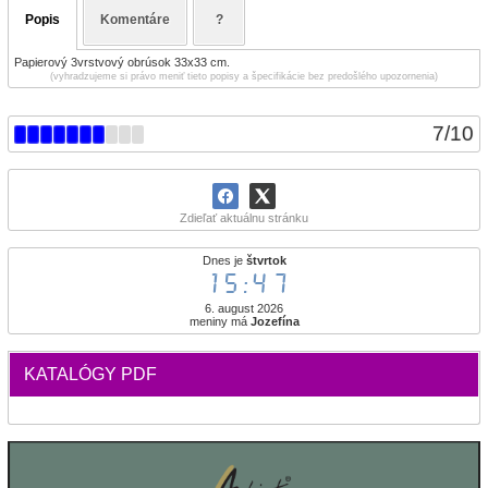
Popis
Komentáre
?
Papierový 3vrstvový obrúsok 33x33 cm.
(vyhradzujeme si právo meniť tieto popisy a špecifikácie bez predošlého upozornenia)
7
/
10
Zdieľať aktuálnu stránku
Dnes je
štvrtok
15:47
6. august 2026
meniny má
Jozefína
KATALÓGY PDF