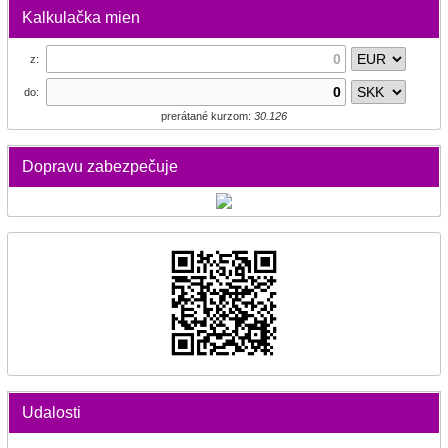
Kalkulačka mien
z:
do:
prerátané kurzom:
30.126
Dopravu zabezpečuje
Udalosti