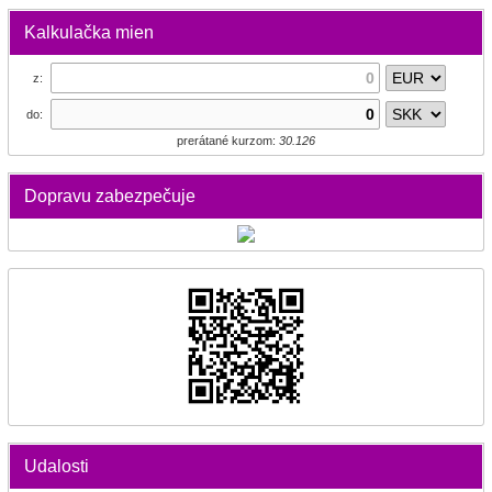
Kalkulačka mien
z:
do:
prerátané kurzom:
30.126
Dopravu zabezpečuje
Udalosti