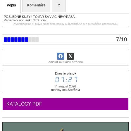
Popis
Komentáre
?
POSLEDNÉ KUSY ! TOVAR SA VIAC NEVYRÁBA.
Papierový obrúsok 33x33 cm.
(vyhradzujeme si právo meniť tieto popisy a špecifikácie bez predošlého upozornenia)
7
/
10
Zdieľať aktuálnu stránku
Dnes je
piatok
07:27
7. august 2026
meniny má
Štefánia
KATALÓGY PDF