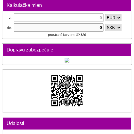
Kalkulačka mien
z:
do:
prerátané kurzom:
30.126
Dopravu zabezpečuje
Udalosti