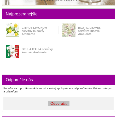
Najprezeranejšie
CITRUS LIMONUM
EXOTIC LEAVES
servítky kusové,
servítky kusové,
Ambiente
Ambiente
BELLA ITALIA servítky
kusové, Ambiente
Odporučte nás
Podeľte sa o pozitívnu skúsenosť z našej spolupráce a odporučte nás Vašim známym
a priateľom:
Odporučiť