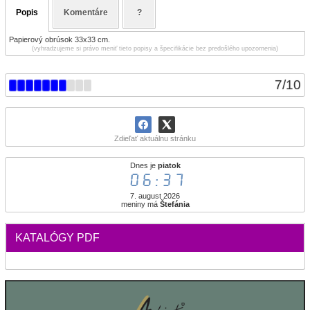
Popis
Komentáre
?
Papierový obrúsok 33x33 cm.
(vyhradzujeme si právo meniť tieto popisy a špecifikácie bez predošlého upozornenia)
7
/
10
Zdieľať aktuálnu stránku
Dnes je
piatok
06:37
7. august 2026
meniny má
Štefánia
KATALÓGY PDF