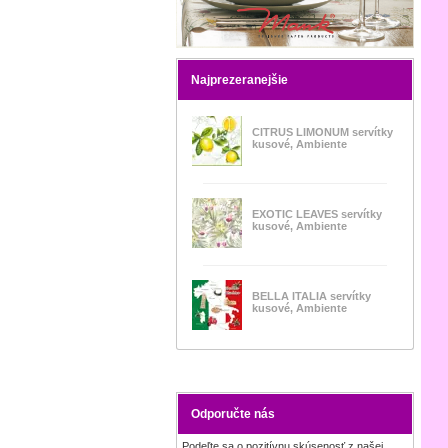
Najprezeranejšie
CITRUS LIMONUM servítky
kusové, Ambiente
EXOTIC LEAVES servítky
kusové, Ambiente
BELLA ITALIA servítky
kusové, Ambiente
Odporučte nás
Podeľte sa o pozitívnu skúsenosť z našej