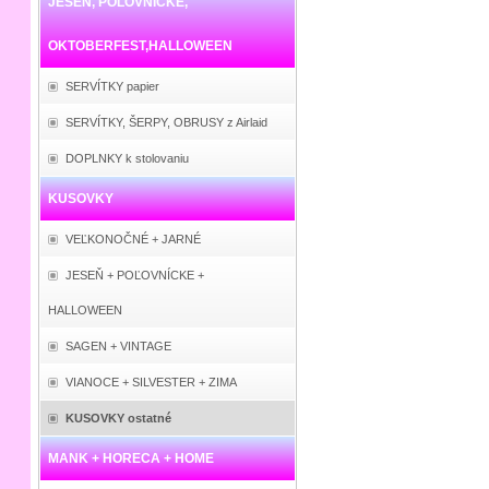
JESEŇ, POĽOVNÍCKE,
OKTOBERFEST,HALLOWEEN
SERVÍTKY papier
SERVÍTKY, ŠERPY, OBRUSY z Airlaid
DOPLNKY k stolovaniu
KUSOVKY
VEĽKONOČNÉ + JARNÉ
JESEŇ + POĽOVNÍCKE +
HALLOWEEN
SAGEN + VINTAGE
VIANOCE + SILVESTER + ZIMA
KUSOVKY ostatné
MANK + HORECA + HOME