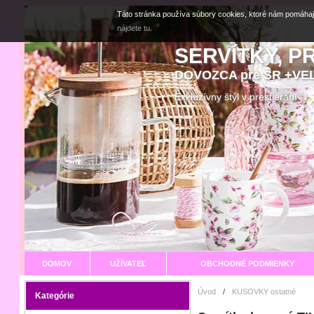
Táto stránka používa súbory cookies, ktoré nám pomáhaj
nájdete tu.
SERVÍTKY, P
DOVOZCA pre SR +V
Exkluzívny štýl v prestier
DOMOV
UŽÍVATEĽ
OBCHODNÉ PODMIENKY
Úvod
/
KUSOVKY ostatné
Kategórie