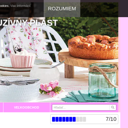
cookies.
Viac informácií
ROZUMIEM
UZÍVNY PLAST
VEĽKOOBCHOD
7
/
10