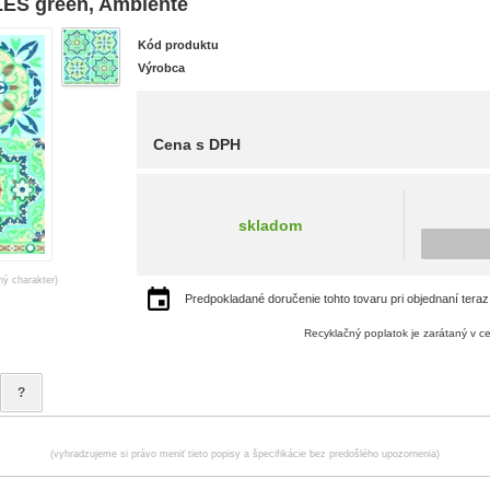
LES green, Ambiente
Kód produktu
Výrobca
Cena s DPH
skladom
ný charakter)
Predpokladané doručenie tohto tovaru pri objednaní teraz
Recyklačný poplatok je zarátaný v c
?
(vyhradzujeme si právo meniť tieto popisy a špecifikácie bez predošlého upozornenia)