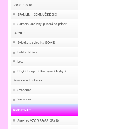
33x33, 40x40
SPANLIN = JEMNUČKÉ BIO
Softpoint obrúsky, puzdrá na príbor
LACNÉ !
Sviečky a svietniky SOVIE
Folklór, Nature
Leto
BBQ + Burger + Kuchyňa + Ryby +
Bavorsko+ Toskánsko
Svadobné
Smútočné
AMBIENTE
Servítky VZOR 33x33, 33x40