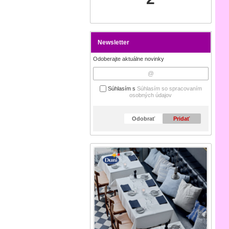
Newsletter
Odoberajte aktuálne novinky
Súhlasím s
Súhlasím so spracovaním
osobných údajov
Odobrať
Pridať