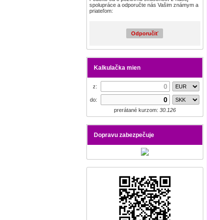
spolupráce a odporučte nás Vašim známym a
priateľom:
Odporučiť
Kalkulačka mien
z:
do:
prerátané kurzom:
30.126
Dopravu zabezpečuje