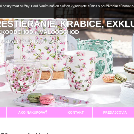
ú poskytovať služby. Používaním našich služieb vyjadrujete súhlas s používaním súborov 
RESTIERANIE, KRABICE, EXKL
EĽKOOBCHOD a MALOOBCHOD
aní KAŽDÝ TÝŽDEŇ NOVÝ TOVAR
AKO NAKUPOVAŤ
KONTAKT
PREDAJCOVIA