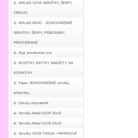
AIRLAID VZOR SERVÍTKY, ŠERPY,
OBRUSY
AIRLAID BASIC - JEDNOFAREBNÉ
SERVÍTKY, ŠERPY, PRÍBORNÍKY,
PRESTIERANIE
Angl. prestieranie vzor
ROZETKY, KRYTKY, MANŽETY, NA
KORNÚTKY
Papier JEDNOFAREBNÉ servítky,
príborníky,..
Obrusy umývateľné
Servítky Airlaid VZOR 25x25
Servítky Airlaid VZOR 33x33
Servítky VZOR TISSUE = PAPIEROVÉ