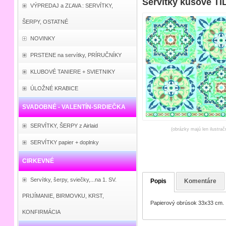
Servítky kusové TI
VÝPREDAJ a ZĽAVA : SERVÍTKY,
ŠERPY, OSTATNÉ
NOVINKY
PRSTENE na servítky, PRÍRUČNÍKY
KLUBOVÉ TANIERE + SVIETNIKY
ÚLOŽNÉ KRABICE
SVADOBNÉ - VALENTÍN-SRDIEČKA
SERVÍTKY, ŠERPY z Airlaid
(obrázky majú len ilustrač
SERVÍTKY papier + doplnky
CIRKEVNÉ
Servítky, šerpy, sviečky,...na 1. SV.
Popis
Komentáre
PRIJÍMANIE, BIRMOVKU, KRST,
Papierový obrúsok 33x33 cm.
KONFIRMÁCIA