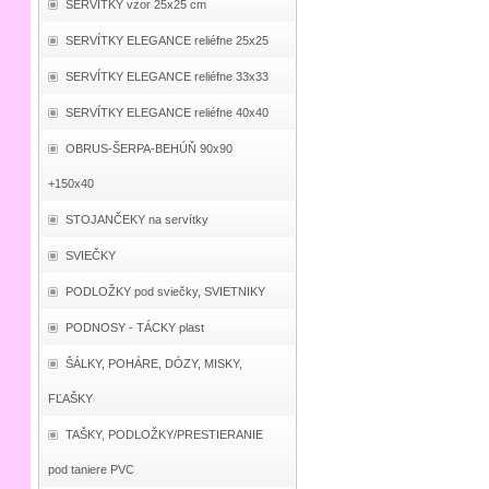
SERVÍTKY vzor 25x25 cm
SERVÍTKY ELEGANCE reliéfne 25x25
SERVÍTKY ELEGANCE reliéfne 33x33
SERVÍTKY ELEGANCE reliéfne 40x40
OBRUS-ŠERPA-BEHÚŇ 90x90
+150x40
STOJANČEKY na servítky
SVIEČKY
PODLOŽKY pod sviečky, SVIETNIKY
PODNOSY - TÁCKY plast
ŠÁLKY, POHÁRE, DÓZY, MISKY,
FĽAŠKY
TAŠKY, PODLOŽKY/PRESTIERANIE
pod taniere PVC