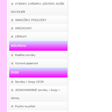
UTIERKY, CHŇAPKY, ZÁSTERY, KOŠÍK
NA CHLIEB
VANKÚŠIKY, PODLOŽKY
VRECKOVKY
ZÁPALKY
NOUVEAU
Reliéfne servítky
Vzorové papierové
DUNI
Servítky + šerpy VZOR
JEDNOFAREBNÉ servítky + šerpy +
obrusy
Puzdro na príbor