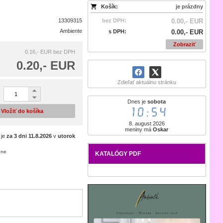
Košík:
je prázdny
13309315
bez DPH:
0.00,- EUR
Ambiente
s DPH:
0.00,- EUR
Zobraziť
0.16,- EUR
bez DPH
0.20,- EUR
Zdieľať aktuálnu stránku
Dnes je
sobota
10:54
Vložiť do košíka
8. august 2026
meniny má
Oskar
 je
za 3 dni
11.8.2026
v
utorok
ene
KATALÓGY PDF