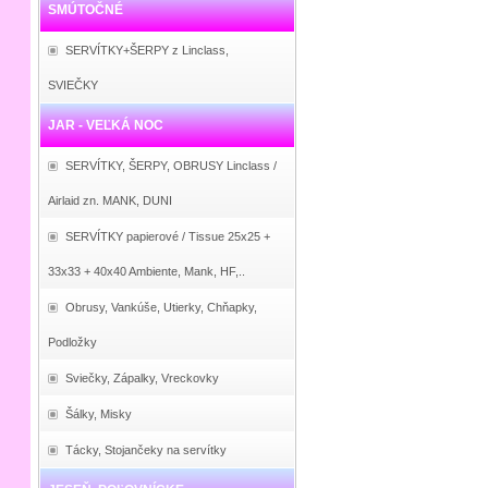
SMÚTOČNÉ
SERVÍTKY+ŠERPY z Linclass,
SVIEČKY
JAR - VEĽKÁ NOC
SERVÍTKY, ŠERPY, OBRUSY Linclass /
Airlaid zn. MANK, DUNI
SERVÍTKY papierové / Tissue 25x25 +
33x33 + 40x40 Ambiente, Mank, HF,..
Obrusy, Vankúše, Utierky, Chňapky,
Podložky
Sviečky, Zápalky, Vreckovky
Šálky, Misky
Tácky, Stojančeky na servítky