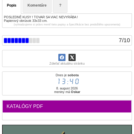
Popis
Komentáre
?
POSLEDNÉ KUSY ! TOVAR SA VIAC NEVYRÁBA !
Papierový obrúsok 33x33 cm.
(vyhradzujeme si právo meniť tieto popisy a špecifikácie bez predošlého upozornenia)
7
/
10
Zdieľať aktuálnu stránku
Dnes je
sobota
13:40
8. august 2026
meniny má
Oskar
KATALÓGY PDF