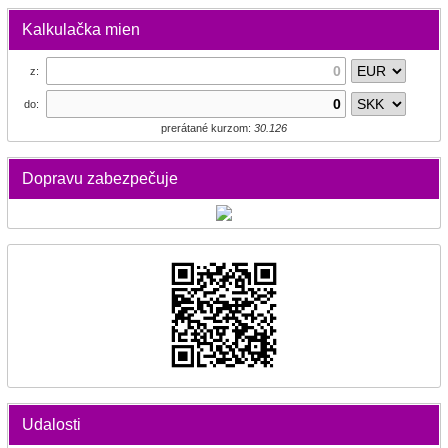
Kalkulačka mien
z:
do:
prerátané kurzom:
30.126
Dopravu zabezpečuje
Udalosti