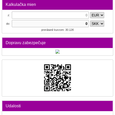
Kalkulačka mien
z:
do:
prerátané kurzom:
30.126
Dopravu zabezpečuje
Udalosti