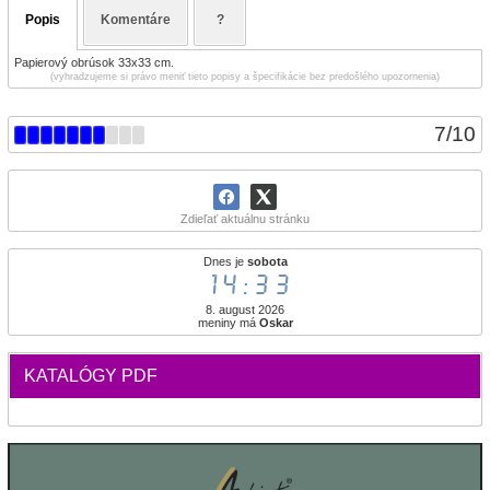
Popis
Komentáre
?
Papierový obrúsok 33x33 cm.
(vyhradzujeme si právo meniť tieto popisy a špecifikácie bez predošlého upozornenia)
7
/
10
Zdieľať aktuálnu stránku
Dnes je
sobota
14:33
8. august 2026
meniny má
Oskar
KATALÓGY PDF