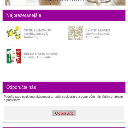
Najprezeranejšie
CITRUS LIMONUM
EXOTIC LEAVES
servítky kusové,
servítky kusové,
Ambiente
Ambiente
BELLA ITALIA servítky
kusové, Ambiente
Odporučte nás
Podeľte sa o pozitívnu skúsenosť z našej spolupráce a odporučte nás Vašim známym
a priateľom:
Odporučiť