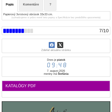
Popis
Komentáre
?
Papierový 3vrstvový obrúsok 33x33 cm.
(vyhradzujeme si právo meniť tieto popisy a špecifikácie bez predošlého upozornenia)
7
/
10
Zdieľať aktuálnu stránku
Dnes je
piatok
09:49
7. august 2026
meniny má
Štefánia
KATALÓGY PDF