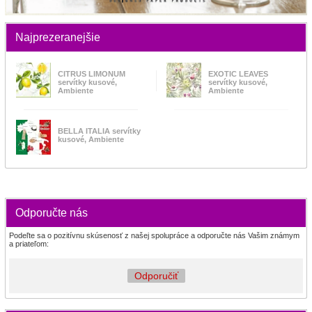
Najprezeranejšie
CITRUS LIMONUM
EXOTIC LEAVES
servítky kusové,
servítky kusové,
Ambiente
Ambiente
BELLA ITALIA servítky
kusové, Ambiente
Odporučte nás
Podeľte sa o pozitívnu skúsenosť z našej spolupráce a odporučte nás Vašim známym
a priateľom:
Odporučiť