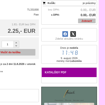
Košík:
je prázdny
TL331000
bez DPH:
0.00,- EUR
Paw
s DPH:
0.00,- EUR
Zobraziť
1.83,- EUR
bez DPH
2.25,- EUR
Zdieľať aktuálnu stránku
Dnes je
nedeľa
11:48
Vložiť do košíka
9. august 2026
meniny má
Ľubomíra
 je
za 2 dni
11.8.2026
v
utorok
ene
KATALÓGY PDF