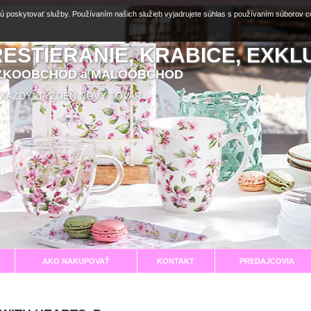
ú poskytovať služby. Používaním našich služieb vyjadrujete súhlas s používaním súborov 
RESTIERANIE, KRABICE, EXKL
EĽKOOBCHOD a MALOOBCHOD
aní KAŽDÝ TÝŽDEŇ NOVÝ TOVAR
AKO NAKUPOVAŤ
KONTAKT
PREDAJCOVIA