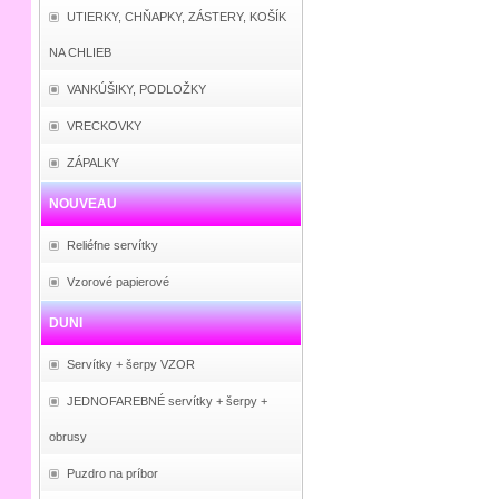
UTIERKY, CHŇAPKY, ZÁSTERY, KOŠÍK
NA CHLIEB
VANKÚŠIKY, PODLOŽKY
VRECKOVKY
ZÁPALKY
NOUVEAU
Reliéfne servítky
Vzorové papierové
DUNI
Servítky + šerpy VZOR
JEDNOFAREBNÉ servítky + šerpy +
obrusy
Puzdro na príbor