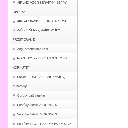
AIRLAID VZOR SERVÍTKY, ŠERPY,
OBRUSY
AIRLAID BASIC - JEDNOFAREBNÉ
SERVÍTKY, ŠERPY, PRÍBORNÍKY,
PRESTIERANIE
Angl. prestieranie vzor
ROZETKY, KRYTKY, MANŽETY, NA
KORNÚTKY
Papier JEDNOFAREBNÉ servítky,
príborníky,..
Obrusy umývateľné
Servítky Airlaid VZOR 25x25
Servítky Airlaid VZOR 33x33
Servítky VZOR TISSUE = PAPIEROVÉ