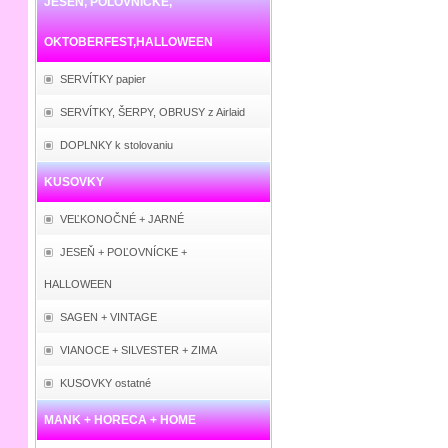
JESEŇ, POĽOVNÍCKE,
OKTOBERFEST,HALLOWEEN
SERVÍTKY papier
SERVÍTKY, ŠERPY, OBRUSY z Airlaid
DOPLNKY k stolovaniu
KUSOVKY
VEĽKONOČNÉ + JARNÉ
JESEŇ + POĽOVNÍCKE +
HALLOWEEN
SAGEN + VINTAGE
VIANOCE + SILVESTER + ZIMA
KUSOVKY ostatné
MANK + HORECA + HOME