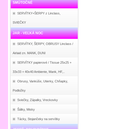
SMÚTOČNÉ
SERVÍTKY+ŠERPY z Linclass,
SVIEČKY
JAR - VEĽKÁ NOC
SERVÍTKY, ŠERPY, OBRUSY Linclass /
Airlaid zn. MANK, DUNI
SERVÍTKY papierové / Tissue 25x25 +
33x33 + 40x40 Ambiente, Mank, HF,..
Obrusy, Vankúše, Utierky, Chňapky,
Podložky
Sviečky, Zápalky, Vreckovky
Šálky, Misky
Tácky, Stojančeky na servítky