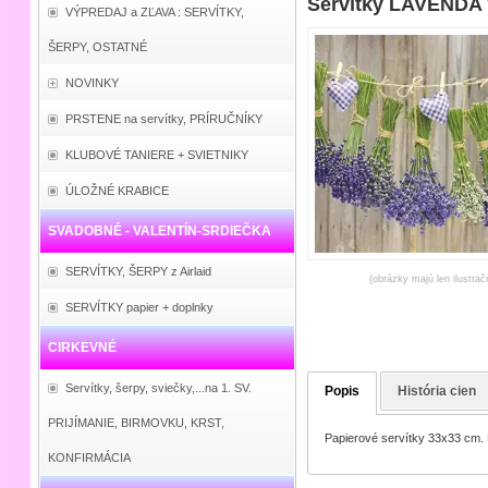
Servítky LAVENDA
VÝPREDAJ a ZĽAVA : SERVÍTKY,
ŠERPY, OSTATNÉ
NOVINKY
PRSTENE na servítky, PRÍRUČNÍKY
KLUBOVÉ TANIERE + SVIETNIKY
ÚLOŽNÉ KRABICE
SVADOBNÉ - VALENTÍN-SRDIEČKA
SERVÍTKY, ŠERPY z Airlaid
(obrázky majú len ilustrač
SERVÍTKY papier + doplnky
CIRKEVNÉ
Servítky, šerpy, sviečky,...na 1. SV.
Popis
História cien
PRIJÍMANIE, BIRMOVKU, KRST,
Papierové servítky 33x33 cm. 
KONFIRMÁCIA