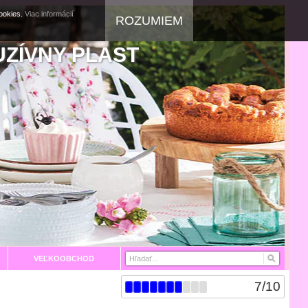
cookies.
Viac informácií
ROZUMIEM
UZÍVNY PLAST
VEĽKOOBCHOD
7
/
10