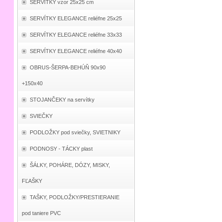
SERVÍTKY vzor 25x25 cm
SERVÍTKY ELEGANCE reliéfne 25x25
SERVÍTKY ELEGANCE reliéfne 33x33
SERVÍTKY ELEGANCE reliéfne 40x40
OBRUS-ŠERPA-BEHÚŇ 90x90
+150x40
STOJANČEKY na servítky
SVIEČKY
PODLOŽKY pod sviečky, SVIETNIKY
PODNOSY - TÁCKY plast
ŠÁLKY, POHÁRE, DÓZY, MISKY,
FĽAŠKY
TAŠKY, PODLOŽKY/PRESTIERANIE
pod taniere PVC