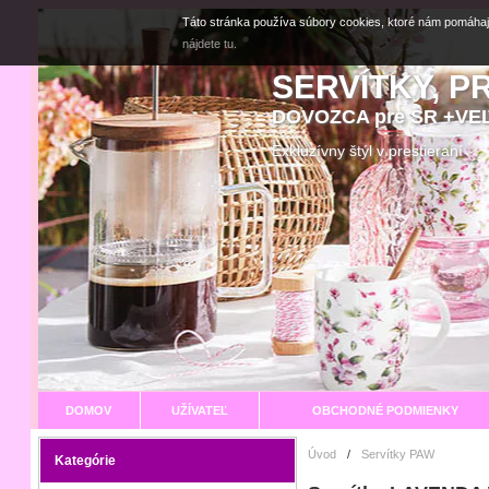
Táto stránka používa súbory cookies, ktoré nám pomáhaj
nájdete tu.
SERVÍTKY, P
DOVOZCA pre SR +V
Exkluzívny štýl v prestier
DOMOV
UŽÍVATEĽ
OBCHODNÉ PODMIENKY
Úvod
/
Servítky PAW
Kategórie