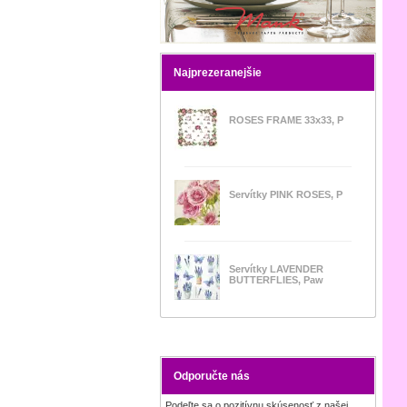
Najprezeranejšie
ROSES FRAME 33x33, P
Servítky PINK ROSES, P
Servítky LAVENDER
BUTTERFLIES, Paw
Odporučte nás
Podeľte sa o pozitívnu skúsenosť z našej