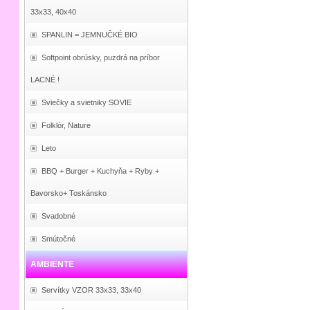
33x33, 40x40
SPANLIN = JEMNUČKÉ BIO
Softpoint obrúsky, puzdrá na príbor
LACNÉ !
Sviečky a svietniky SOVIE
Folklór, Nature
Leto
BBQ + Burger + Kuchyňa + Ryby +
Bavorsko+ Toskánsko
Svadobné
Smútočné
AMBIENTE
Servítky VZOR 33x33, 33x40