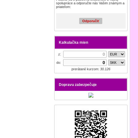
spolupráce a odporučte nás Vašim známym a
priateľom:
Odporučiť
Kalkulačka mien
z:
do:
prerátané kurzom:
30.126
Dopravu zabezpečuje