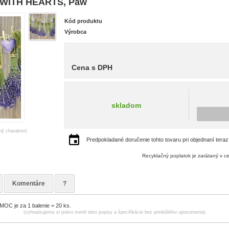
 WITH HEARTS, Paw
Kód produktu
Výrobca
Cena s DPH
skladom
ný charakter)
Predpokladané doručenie tohto tovaru pri objednaní teraz
Recyklačný poplatok je zarátaný v c
Komentáre
?
MOC je za 1 balenie = 20 ks.
(vyhradzujeme si právo meniť tieto popisy a špecifikácie bez predošlého upozornenia)