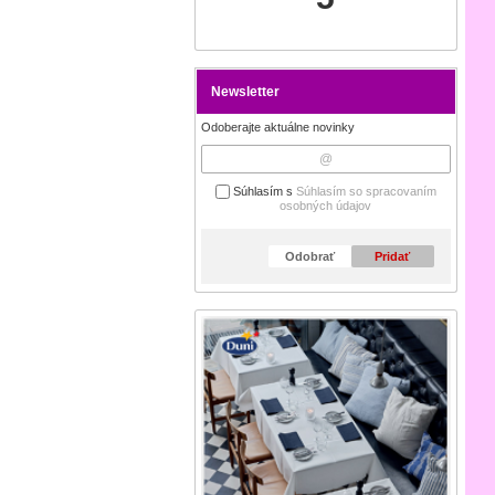
Newsletter
Odoberajte aktuálne novinky
Súhlasím s
Súhlasím so spracovaním
osobných údajov
Odobrať
Pridať