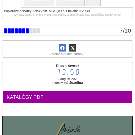
Papierové servítky 33x33 cm. MOC je za 1 balenie = 20 ks.
(vyhradzujeme si právo meniť tieto popisy a špecifikácie bez predošlého upozornenia)
7
/
10
Zdieľať aktuálnu stránku
Dnes je
štvrtok
13:58
6. august 2026
meniny má
Jozefína
KATALÓGY PDF