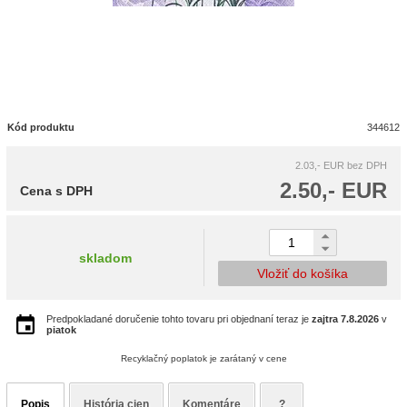
Kód produktu
344612
2.03,- EUR
bez DPH
2.50,- EUR
Cena s DPH
skladom
Vložiť do košíka
Predpokladané doručenie tohto tovaru pri objednaní teraz je
zajtra
7.8.2026
v
piatok
Recyklačný poplatok je zarátaný v cene
Popis
História cien
Komentáre
?