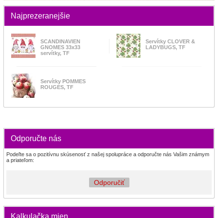
Najprezeranejšie
SCANDINAVIEN
Servítky CLOVER &
GNOMES 33x33
LADYBUGS, TF
servítky, TF
Servítky POMMES
ROUGES, TF
Odporučte nás
Podeľte sa o pozitívnu skúsenosť z našej spolupráce a odporučte nás Vašim známym
a priateľom:
Odporučiť
Kalkulačka mien