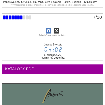
Papierové servítky 33x33 cm. MOC je za 1 balenie = 20 ks. 1 kartón = 12 balíčkov.
(vyhradzujeme si právo meniť tieto popisy a špecifikácie bez predošlého upozornenia)
7
/
10
Zdieľať aktuálnu stránku
Dnes je
štvrtok
04:02
6. august 2026
meniny má
Jozefína
KATALÓGY PDF