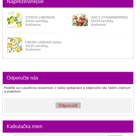
Najprezeranejšie
CITRUS LIMONUM
JUICY STRAWBERRIES
33x33 servítky,
33x33 servítky,
Ambiente
Ambiente
FRESH LEMONS white
33x33 servítky,
Ambiente
Odporučte nás
Podeľte sa o pozitívnu skúsenosť z našej spolupráce a odporučte nás Vašim známym
a priateľom:
Odporučiť
Kalkulačka mien