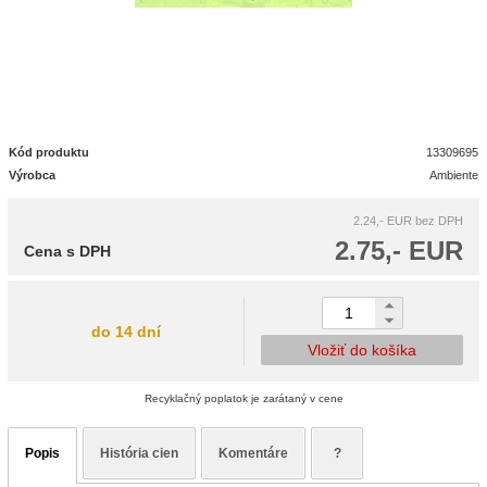
Kód produktu
13309695
Výrobca
Ambiente
2.24,- EUR
bez DPH
2.75,- EUR
Cena s DPH
do 14 dní
Vložiť do košíka
Recyklačný poplatok je zarátaný v cene
Popis
História cien
Komentáre
?