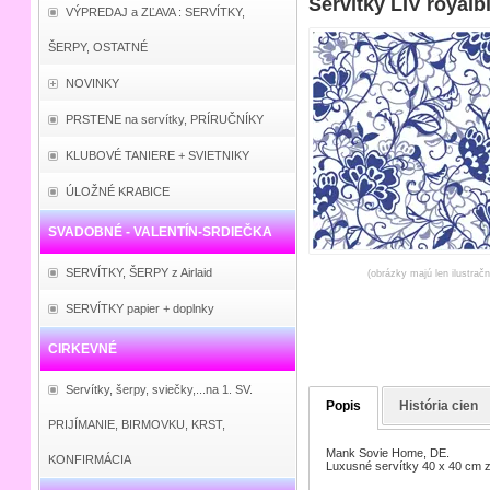
Servítky LIV royalb
VÝPREDAJ a ZĽAVA : SERVÍTKY,
ŠERPY, OSTATNÉ
NOVINKY
PRSTENE na servítky, PRÍRUČNÍKY
KLUBOVÉ TANIERE + SVIETNIKY
ÚLOŽNÉ KRABICE
SVADOBNÉ - VALENTÍN-SRDIEČKA
SERVÍTKY, ŠERPY z Airlaid
(obrázky majú len ilustrač
SERVÍTKY papier + doplnky
CIRKEVNÉ
Servítky, šerpy, sviečky,...na 1. SV.
Popis
História cien
PRIJÍMANIE, BIRMOVKU, KRST,
Mank Sovie Home, DE.
KONFIRMÁCIA
Luxusné servítky 40 x 40 cm z 