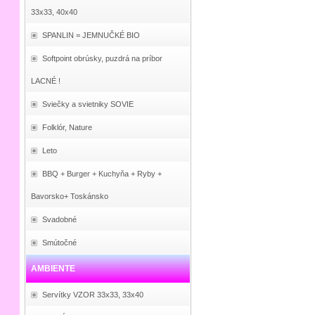
33x33, 40x40
SPANLIN = JEMNUČKÉ BIO
Softpoint obrúsky, puzdrá na príbor
LACNÉ !
Sviečky a svietniky SOVIE
Folklór, Nature
Leto
BBQ + Burger + Kuchyňa + Ryby +
Bavorsko+ Toskánsko
Svadobné
Smútočné
AMBIENTE
Servítky VZOR 33x33, 33x40