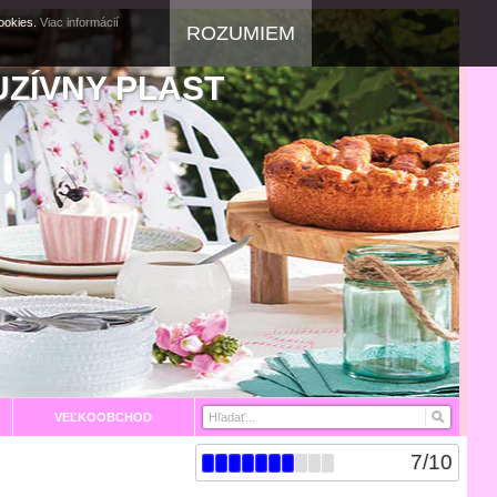
cookies.
Viac informácií
ROZUMIEM
UZÍVNY PLAST
VEĽKOOBCHOD
7
/
10