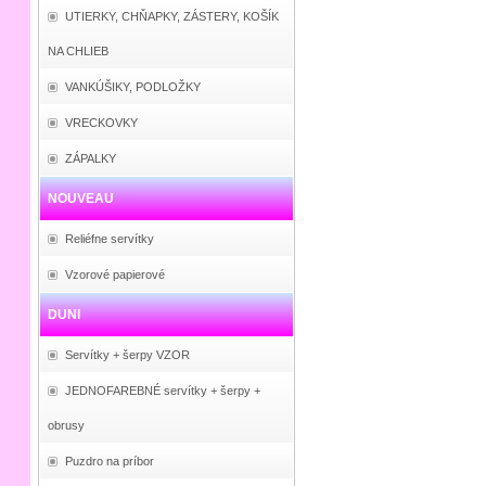
UTIERKY, CHŇAPKY, ZÁSTERY, KOŠÍK
NA CHLIEB
VANKÚŠIKY, PODLOŽKY
VRECKOVKY
ZÁPALKY
NOUVEAU
Reliéfne servítky
Vzorové papierové
DUNI
Servítky + šerpy VZOR
JEDNOFAREBNÉ servítky + šerpy +
obrusy
Puzdro na príbor