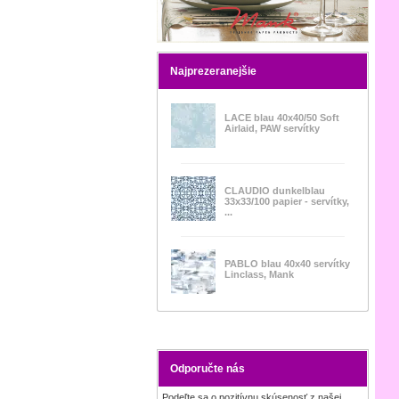
Najprezeranejšie
LACE blau 40x40/50 Soft
Airlaid, PAW servítky
CLAUDIO dunkelblau
33x33/100 papier - servítky,
...
PABLO blau 40x40 servítky
Linclass, Mank
Odporučte nás
Podeľte sa o pozitívnu skúsenosť z našej