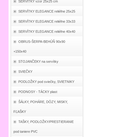
SERVÍTKY vzor 25x25 cm
SERVÍTKY ELEGANCE reliéfne 25x25
SERVÍTKY ELEGANCE reliéfne 33x33
SERVÍTKY ELEGANCE reliéfne 40x40
OBRUS-ŠERPA-BEHÚŇ 90x90
+150x40
STOJANČEKY na servítky
SVIEČKY
PODLOŽKY pod sviečky, SVIETNIKY
PODNOSY - TÁCKY plast
ŠÁLKY, POHÁRE, DÓZY, MISKY,
FĽAŠKY
TAŠKY, PODLOŽKY/PRESTIERANIE
pod taniere PVC