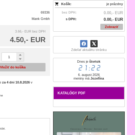
Košík:
je prázdny
69336
bez DPH:
0.00,- EUR
Mank Gmbh
s DPH:
0.00,- EUR
Zobraziť
3.66,- EUR
bez DPH
4.50,- EUR
Zdieľať aktuálnu stránku
Dnes je
štvrtok
21:22
Vložiť do košíka
6. august 2026
meniny má
Jozefína
je
za 4 dni
10.8.2026
v
KATALÓGY PDF
ene
kov.