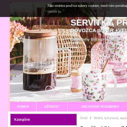
Táto stránka používa súbory cookies, ktoré nám pomáhaj
nájdete tu.
SERVÍTKY, P
DOVOZCA pre SR +V
Exkluzívny štýl v prestier
DOMOV
UŽÍVATEĽ
OBCHODNÉ PODMIENKY
Úvod
/
Modrá, tyrkysová, aqua
Kategórie