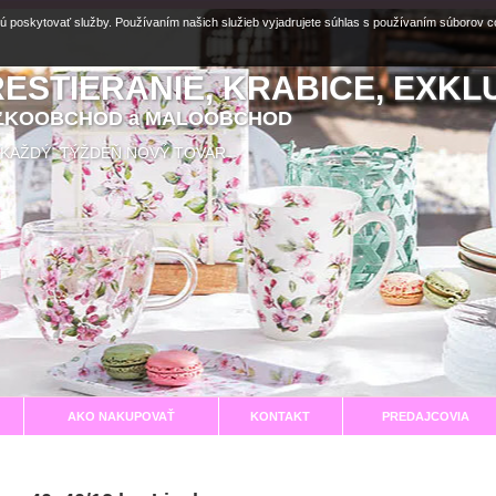
ú poskytovať služby. Používaním našich služieb vyjadrujete súhlas s používaním súborov 
RESTIERANIE, KRABICE, EXKL
EĽKOOBCHOD a MALOOBCHOD
aní KAŽDÝ TÝŽDEŇ NOVÝ TOVAR
AKO NAKUPOVAŤ
KONTAKT
PREDAJCOVIA