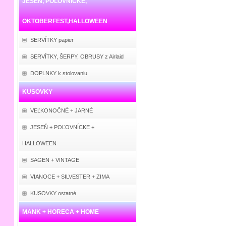
JESEŇ, POĽOVNÍCKE,
OKTOBERFEST,HALLOWEEN
SERVÍTKY papier
SERVÍTKY, ŠERPY, OBRUSY z Airlaid
DOPLNKY k stolovaniu
KUSOVKY
VEĽKONOČNÉ + JARNÉ
JESEŇ + POĽOVNÍCKE +
HALLOWEEN
SAGEN + VINTAGE
VIANOCE + SILVESTER + ZIMA
KUSOVKY ostatné
MANK + HORECA + HOME