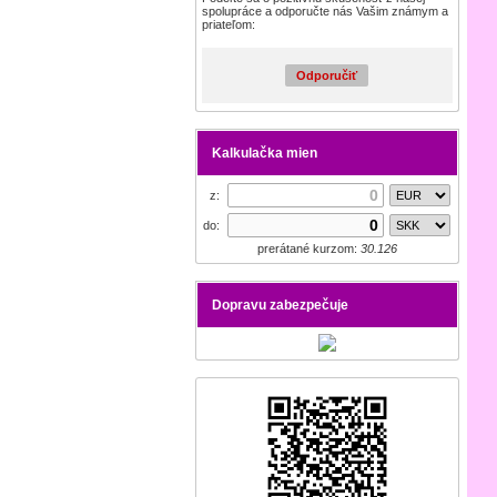
spolupráce a odporučte nás Vašim známym a
priateľom:
Odporučiť
Kalkulačka mien
z:
do:
prerátané kurzom:
30.126
Dopravu zabezpečuje