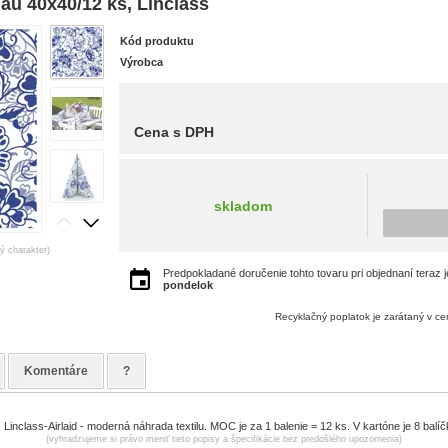
lau 40x40/12 ks, Linclass
Kód produktu
Výrobca
Cena s DPH
skladom
ný charakter)
Predpokladané doručenie tohto tovaru pri objednaní teraz 
pondelok
Recyklačný poplatok je zarátaný v c
Komentáre
?
Linclass-Airlaid - moderná náhrada textilu. MOC je za 1 balenie = 12 ks. V kartóne je 8 balíč
(vyhradzujeme si právo meniť tieto popisy a špecifikácie bez predošlého upozornenia)