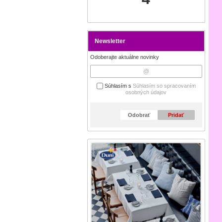
Newsletter
Odoberajte aktuálne novinky
Súhlasím s
Súhlasím so spracovaním
osobných údajov
Odobrať
Pridať