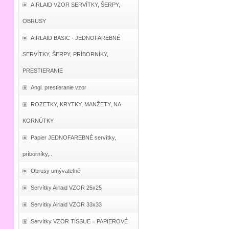
AIRLAID VZOR SERVÍTKY, ŠERPY,
OBRUSY
AIRLAID BASIC - JEDNOFAREBNÉ
SERVÍTKY, ŠERPY, PRÍBORNÍKY,
PRESTIERANIE
Angl. prestieranie vzor
ROZETKY, KRYTKY, MANŽETY, NA
KORNÚTKY
Papier JEDNOFAREBNÉ servítky,
príborníky,..
Obrusy umývateľné
Servítky Airlaid VZOR 25x25
Servítky Airlaid VZOR 33x33
Servítky VZOR TISSUE = PAPIEROVÉ