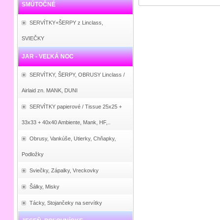
SMÚTOČNÉ
SERVÍTKY+ŠERPY z Linclass,
SVIEČKY
JAR - VEĽKÁ NOC
SERVÍTKY, ŠERPY, OBRUSY Linclass /
Airlaid zn. MANK, DUNI
SERVÍTKY papierové / Tissue 25x25 +
33x33 + 40x40 Ambiente, Mank, HF,..
Obrusy, Vankúše, Utierky, Chňapky,
Podložky
Sviečky, Zápalky, Vreckovky
Šálky, Misky
Tácky, Stojančeky na servítky