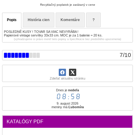
Recyklačný poplatok je zarátaný v cene
Popis
História cien
Komentáre
?
POSLEDNÉ KUSY ! TOVAR SA VIAC NEVYRÁBA !
Papierové vintage servítky 33x33 cm. MOC je za 1 balenie = 20 ks.
(vyhradzujeme si právo meniť tieto popisy a špecifikácie bez predošlého upozornenia)
7
/
10
Zdieľať aktuálnu stránku
Dnes je
nedeľa
08:58
9. august 2026
meniny má
Ľubomíra
KATALÓGY PDF