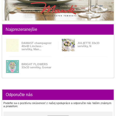
Najprezeranejšie
DAMAST champagner
JULIETTE 33x33
40x40 Linclass -
servítky, N
servítky, Man...
BRIGHT FLOWERS
33x33 servítky, Gomar
Odporučte nás
Podeľte sa o pozitívnu skúsenosť z našej spolupráce a odporučte nás Vašim známym
a priateľom: