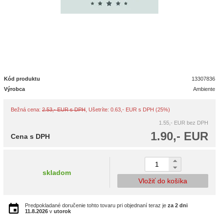
Kód produktu
13307836
Výrobca
Ambiente
Bežná cena:
2.53,- EUR s DPH
, Ušetríte: 0.63,- EUR s DPH (25%)
1.55,- EUR
bez DPH
1.90,- EUR
Cena s DPH
skladom
Vložiť do košíka
Predpokladané doručenie tohto tovaru pri objednaní teraz je
za 2 dni
11.8.2026
v
utorok