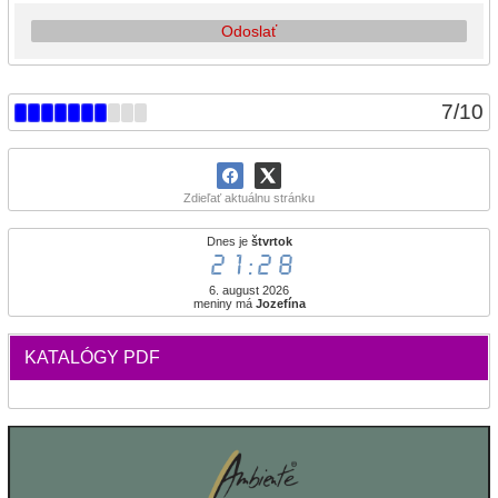
Odoslať
7
/
10
Zdieľať aktuálnu stránku
Dnes je
štvrtok
21:28
6. august 2026
meniny má
Jozefína
KATALÓGY PDF