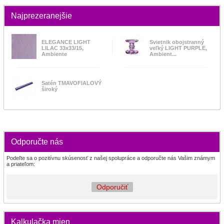
Najprezeranejšie
ELEGANCE LIGHT
Svietnik obojstranný
LILAC 33x33/15,
veľký LIGHT PURPLE,
Ambiente
Ambient...
Satén TMAVOFIALOVÝ
široký
Odporučte nás
Podeľte sa o pozitívnu skúsenosť z našej spolupráce a odporučte nás Vašim známym
a priateľom:
Odporučiť
Kalkulačka mien