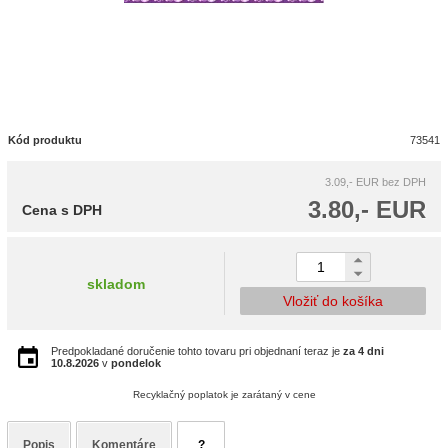
Kód produktu
73541
3.09,- EUR
bez DPH
3.80,- EUR
Cena s DPH
skladom
Vložiť do košíka
Predpokladané doručenie tohto tovaru pri objednaní teraz je
za 4 dni
10.8.2026
v
pondelok
Recyklačný poplatok je zarátaný v cene
Popis
Komentáre
?