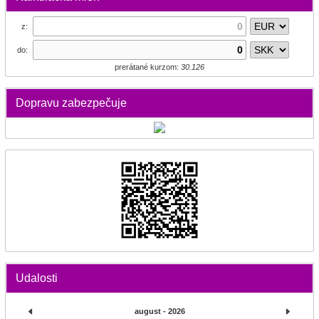
z:
do:
prerátané kurzom:
30.126
Dopravu zabezpečuje
Udalosti
august - 2026