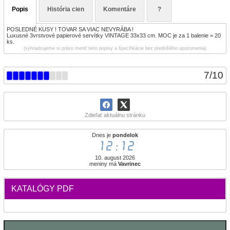
Popis
História cien
Komentáre
?
POSLEDNÉ KUSY ! TOVAR SA VIAC NEVYRÁBA !
Luxusné 3vrstvové papierové servítky VINTAGE 33x33 cm. MOC je za 1 balenie = 20
ks.
(vyhradzujeme si právo meniť tieto popisy a špecifikácie bez predošlého upozornenia)
7
/
10
Zdieľať aktuálnu stránku
Dnes je
pondelok
12:13
10. august 2026
meniny má
Vavrinec
KATALÓGY PDF