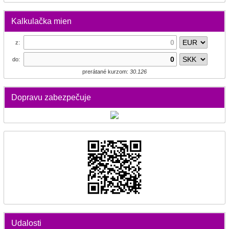
Kalkulačka mien
z:
do:
prerátané kurzom:
30.126
Dopravu zabezpečuje
Udalosti