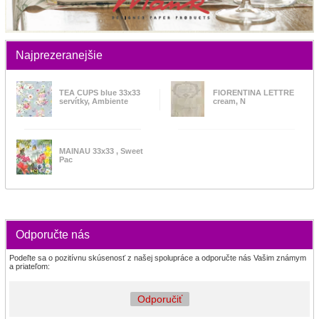
Najprezeranejšie
TEA CUPS blue 33x33
FIORENTINA LETTRE
servítky, Ambiente
cream, N
MAINAU 33x33 , Sweet
Pac
Odporučte nás
Podeľte sa o pozitívnu skúsenosť z našej spolupráce a odporučte nás Vašim známym
a priateľom:
Odporučiť