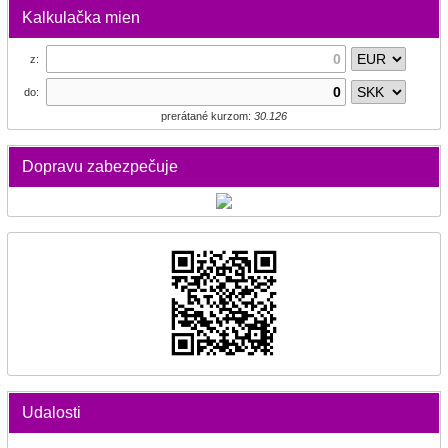
Kalkulačka mien
z:
do:
prerátané kurzom:
30.126
Dopravu zabezpečuje
Udalosti