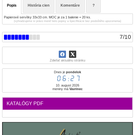
Popis
História cien
Komentáre
?
Papierové servítky 33x33 cm. MOC je za 1 balenie = 20 ks.
(vyhradzujeme si právo meniť tieto popisy a špecifikácie bez predošlého upozornenia)
7
/
10
Zdieľať aktuálnu stránku
Dnes je
pondelok
06:27
10. august 2026
meniny má
Vavrinec
KATALÓGY PDF