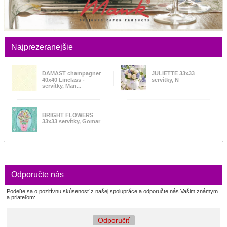
Najprezeranejšie
DAMAST champagner
JULIETTE 33x33
40x40 Linclass -
servítky, N
servítky, Man...
BRIGHT FLOWERS
33x33 servítky, Gomar
Odporučte nás
Podeľte sa o pozitívnu skúsenosť z našej spolupráce a odporučte nás Vašim známym
a priateľom:
Odporučiť