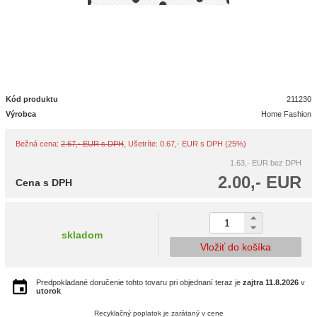
Kód produktu
211230
Výrobca
Home Fashion
Bežná cena:
2.67,- EUR s DPH
, Ušetríte: 0.67,- EUR s DPH (25%)
1.63,- EUR
bez DPH
2.00,- EUR
Cena s DPH
skladom
Vložiť do košíka
Predpokladané doručenie tohto tovaru pri objednaní teraz je
zajtra
11.8.2026
v
utorok
Recyklačný poplatok je zarátaný v cene