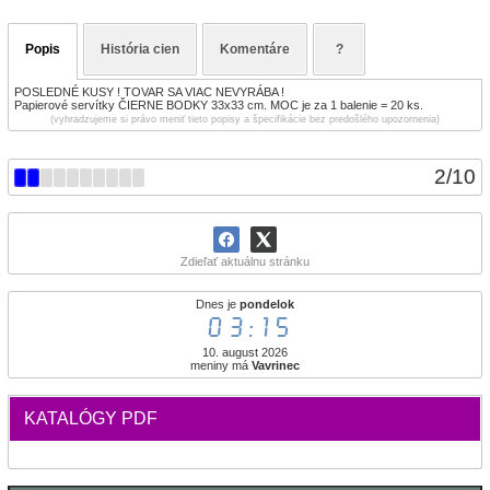
Popis
História cien
Komentáre
?
POSLEDNÉ KUSY ! TOVAR SA VIAC NEVYRÁBA !
Papierové servítky ČIERNE BODKY 33x33 cm. MOC je za 1 balenie = 20 ks.
(vyhradzujeme si právo meniť tieto popisy a špecifikácie bez predošlého upozornenia)
2
/
10
Zdieľať aktuálnu stránku
Dnes je
pondelok
03:15
10. august 2026
meniny má
Vavrinec
KATALÓGY PDF