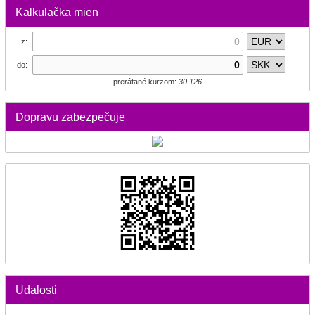
Kalkulačka mien
z:
do:
prerátané kurzom:
30.126
Dopravu zabezpečuje
Udalosti