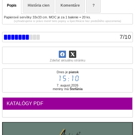
Popis
História cien
Komentáre
?
Papierové servítky 33x33 cm. MOC je za 1 balenie = 20 ks.
(vyhradzujeme si právo meniť tieto popisy a špecifikácie bez predošlého upozornenia)
7
/
10
Zdieľať aktuálnu stránku
Dnes je
piatok
15:10
7. august 2026
meniny má
Štefánia
KATALÓGY PDF