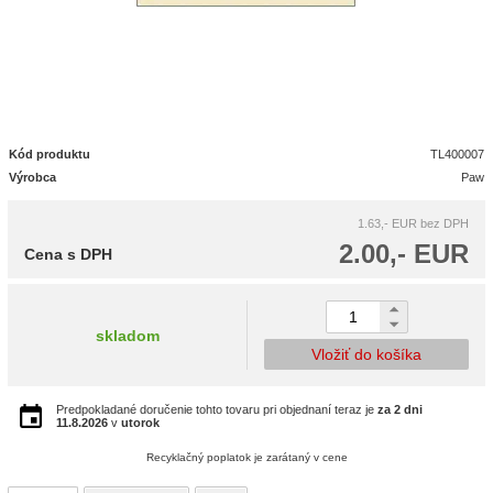
Kód produktu
TL400007
Výrobca
Paw
1.63,- EUR
bez DPH
2.00,- EUR
Cena s DPH
skladom
Vložiť do košíka
Predpokladané doručenie tohto tovaru pri objednaní teraz je
za 2 dni
11.8.2026
v
utorok
Recyklačný poplatok je zarátaný v cene