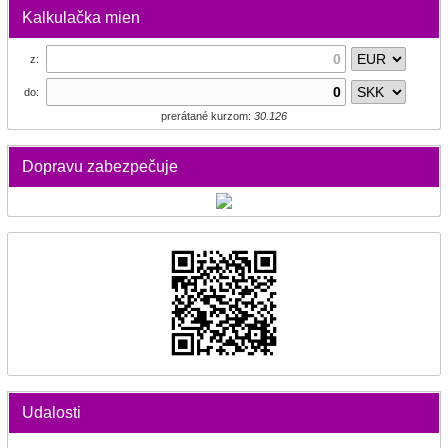
Kalkulačka mien
z:
do:
prerátané kurzom:
30.126
Dopravu zabezpečuje
Udalosti