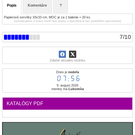
Popis
Komentáre
?
Papierové servítky 33x33 cm. MOC je za 1 balenie = 20 ks.
(vyhradzujeme si právo meniť tieto popisy a špecifikácie bez predošlého upozornenia)
7
/
10
Zdieľať aktuálnu stránku
Dnes je
nedeľa
07:56
9. august 2026
meniny má
Ľubomíra
KATALÓGY PDF