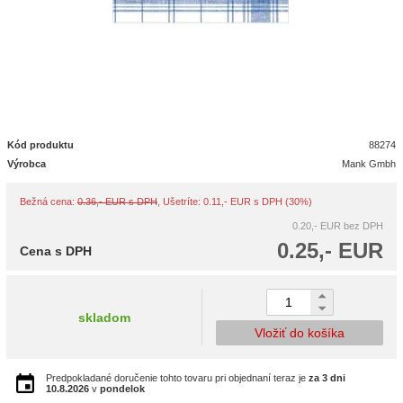
Kód produktu
88274
Výrobca
Mank Gmbh
Bežná cena:
0.36,- EUR s DPH
, Ušetríte: 0.11,- EUR s DPH (30%)
0.20,- EUR
bez DPH
0.25,- EUR
Cena s DPH
skladom
Vložiť do košíka
Predpokladané doručenie tohto tovaru pri objednaní teraz je
za 3 dni
10.8.2026
v
pondelok