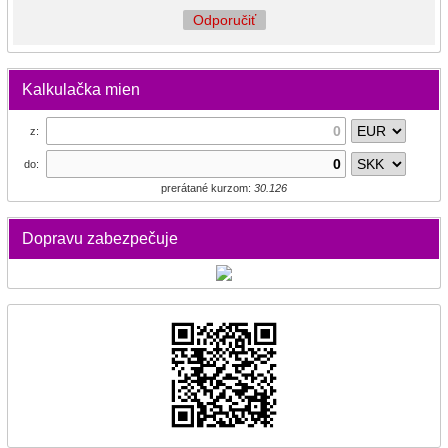
Odporučiť
Kalkulačka mien
z:
do:
prerátané kurzom:
30.126
Dopravu zabezpečuje