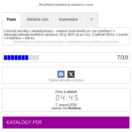
Recyklačný poplatok je zarátaný v cene
Popis
História cien
Komentáre
?
Luxusné servítky z Airlaid/Linclass - netkaný textil 40x40 cm / po rozložení / =
dokonalá náhrada textilných obrúskov. 65 g. MOC je za 1 ks. 1 balíček=50 ks. 1 kartón
= 6 balíčkov = 300 ks.
(vyhradzujeme si právo meniť tieto popisy a špecifikácie bez predošlého upozornenia)
7
/
10
Zdieľať aktuálnu stránku
Dnes je
piatok
04:45
7. august 2026
meniny má
Štefánia
KATALÓGY PDF