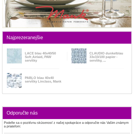
Najprezeranejšie
LACE blau 40x40/50
CLAUDIO dunkelblau
Soft Airlaid, PAW
33x33/100 papier -
servítky
servítky, ...
PABLO blau 40x40
servítky Linclass, Mank
Odporučte nás
Podeľte sa o pozitívnu skúsenosť z našej spolupráce a odporučte nás Vašim známym
a priateľom: